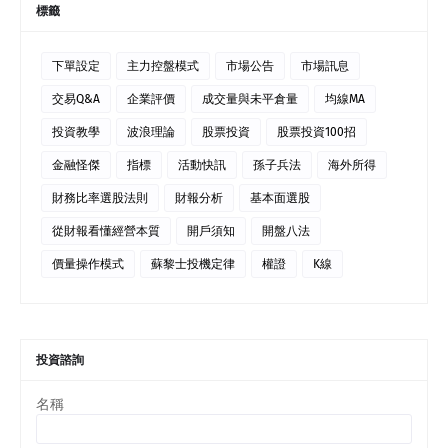
標籤
下單設定
主力控盤模式
市場公告
市場訊息
交易Q&A
企業評價
成交量與未平倉量
均線MA
投資教學
波浪理論
股票投資
股票投資100招
金融怪傑
指標
活動快訊
孫子兵法
海外所得
財務比率選股法則
財報分析
基本面選股
從財報看懂經營本質
開戶須知
開盤八法
價量操作模式
蘇黎士投機定律
權證
K線
投資諮詢
名稱