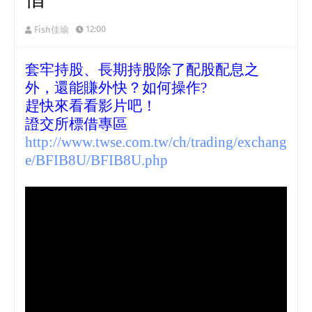
12:00
Fish佳瑜
套牢持股、長期持股除了配股配息之
外，還能賺外快？如何操作?
趕快來看看影片吧！
證交所標借專區
http://www.twse.com.tw/ch/trading/exchang
e/BFIB8U/BFIB8U.php