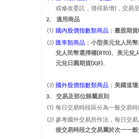
或修改委託，僅得新增
)
，交易
2.
適用商品
(1)
國內股價指數類商品：
臺股期貨
(2)
匯率類商品：
小型美元兌人民幣
兌人民幣選擇權
(RTO)
、美元兌
元兌日圓期貨
(XJF)
。
(3)
國外股價指數類商品：
美國道瓊
3.
交易及部位歸屬原則
(1)
每日交易時段區分為一般交易時
(2)
參考國外交易所作法，每日交易
後交易時段之交易屬於次一一般