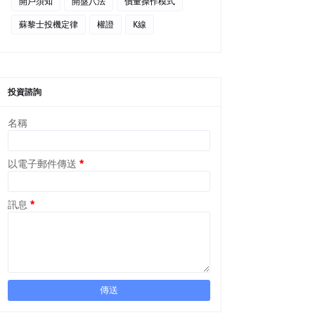
開戶須知
開盤八法
價量操作模式
蘇黎士投機定律
權證
K線
投資諮詢
名稱
以電子郵件傳送
*
訊息
*