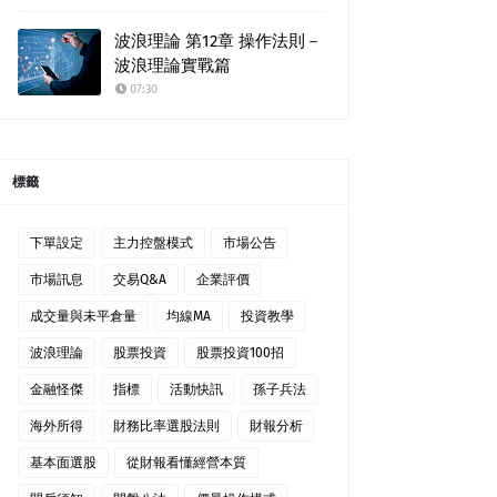
波浪理論 第12章 操作法則－
波浪理論實戰篇
07:30
標籤
下單設定
主力控盤模式
市場公告
市場訊息
交易Q&A
企業評價
成交量與未平倉量
均線MA
投資教學
波浪理論
股票投資
股票投資100招
金融怪傑
指標
活動快訊
孫子兵法
海外所得
財務比率選股法則
財報分析
基本面選股
從財報看懂經營本質