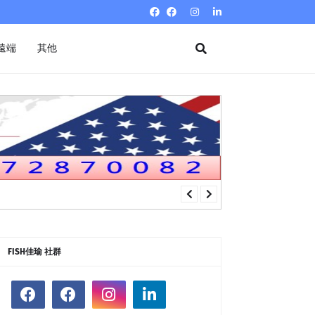
遠端
其他
FISH佳瑜 社群