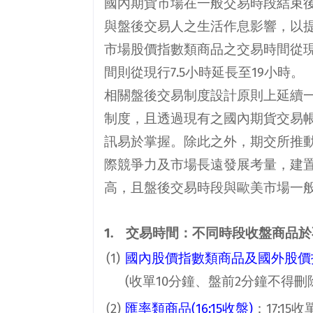
國內期貨市場在一般交易時段結束
與盤後交易人之生活作息影響，以
市場股價指數類商品之交易時間從
間則從現行
7.5
小時延長至
19
小時。
相關盤後交易制度設計原則上延續
制度，且透過現有之國內期貨交易
訊易於掌握。除此之外，期交所推
際競爭力及市場長遠發展考量，建
高，且盤後交易時段與歐美市場一
1.
交易時間：不同時段收盤商品於
(1)
國內股價指數類商品及國外股價
(
收單
10
分鐘、盤前
2
分鐘不得刪
(2)
匯率類商品
(16:15
收盤
)
：
17:15
收