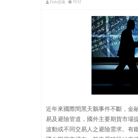
15:12
Fish佳瑜
近年來國際間黑天鵝事件不斷，金
易及避險管道，國外主要期貨市場
波動或不同交易人之避險需求。有