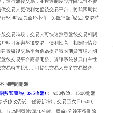
後，進行盤後交易，並透過制度設計降低對不參
提供交易人更便利之盤後交易平台，將我國期貨
現行
5
小時延長至
19
小時，另匯率類商品之交易時
一般交易時段，交易人可快速熟悉盤後交易相關
帳戶即可參與盤後交易，便利性高，相關行情資
動建置盤後交易平台係為提昇我國期貨市場之國
置盤後交易平台商品開發、資訊系統發展自主性
般交易時間接軌，可提供交易人更多交易機會。
不同時間開盤
指數類商品
(13:45
收盤
)
：
14:50
收單、
15:00
開盤
除或修改委託，僅得新增
)
，交易至次日
05:00
。
單、
17:25
開盤
(
收單
10
分鐘、盤前
2
分鐘不得刪除