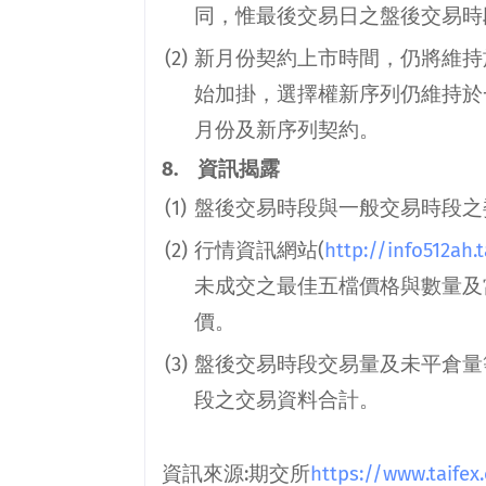
同，惟最後交易日之盤後交易時
(2)
新月份契約上市時間，仍將維持
始加掛，選擇權新序列仍維持於
月份及新序列契約。
8.
資訊揭露
(1)
盤後交易時段與一般交易時段之
(2)
行情資訊網站
(
http://info512ah.
未成交之最佳五檔價格與數量及
價。
(3)
盤後交易時段交易量及未平倉量
段之交易資料合計。
資訊來源
:
期交所
https://www.taifex