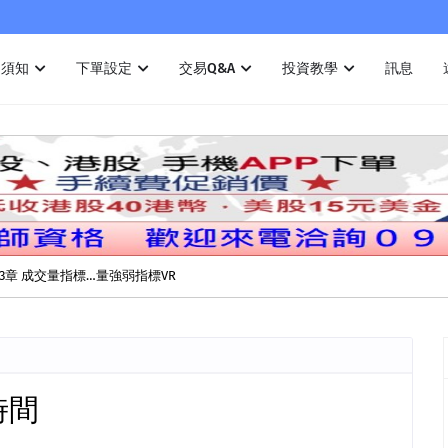
戶須知
下單設定
交易Q&A
投資教學
訊息
3章 成交量指標…量強弱指標VR
時間