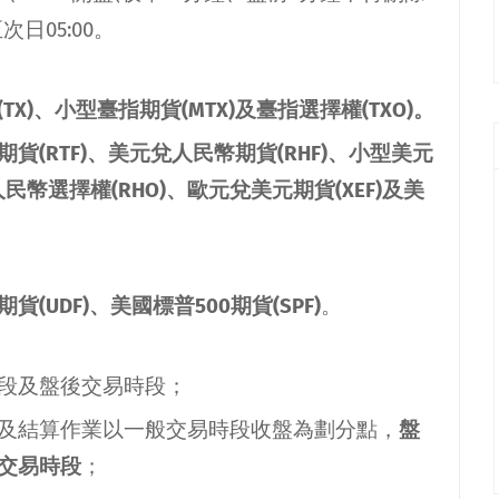
至次日
05:00
。
(TX)
、小型臺指期貨
(MTX)
及臺指選擇權
(TXO)
。
期貨
(RTF)
、美元兌人民幣期貨
(RHF)
、小型美元
人民幣選擇權
(RHO)
、歐元兌美元期貨
(XEF)
及美
期貨
(UDF)
、美國標普
500
期貨
(SPF)
。
段及盤後交易時段；
及結算作業以一般交易時段收盤為劃分點，
盤
交易時段
；