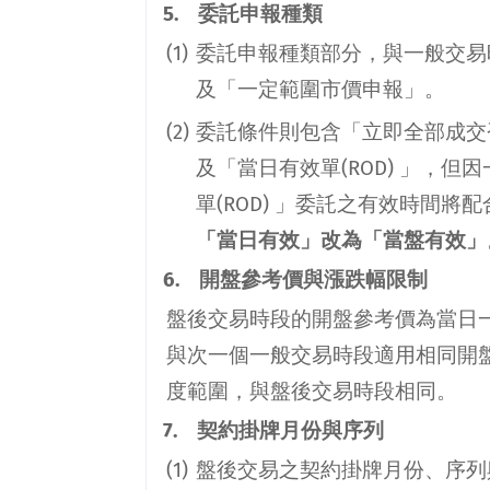
5.
委託申報種類
(1)
委託申報種類部分，與一般交易
及「一定範圍市價申報」。
(2)
委託條件則包含「立即全部成交
及「當日有效單
(ROD)
」，但因
單
(ROD)
」委託之有效時間將配
「當日有效」改為「當盤有效」
6.
開盤參考價與漲跌幅限制
盤後交易時段的開盤參考價為當日
與次一個一般交易時段適用相同開
度範圍，與盤後交易時段相同。
7.
契約掛牌月份與序列
(1)
盤後交易之契約掛牌月份、序列