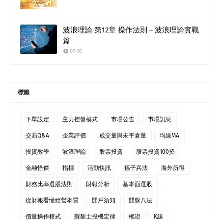
波浪理論 第12章 操作法則－波浪理論實戰
篇
07:30
標籤
下單設定
主力控盤模式
市場公告
市場訊息
交易Q&A
企業評價
成交量與未平倉量
均線MA
投資教學
波浪理論
股票投資
股票投資100招
金融怪傑
指標
活動快訊
孫子兵法
海外所得
財務比率選股法則
財報分析
基本面選股
從財報看懂經營本質
開戶須知
開盤八法
價量操作模式
蘇黎士投機定律
權證
K線