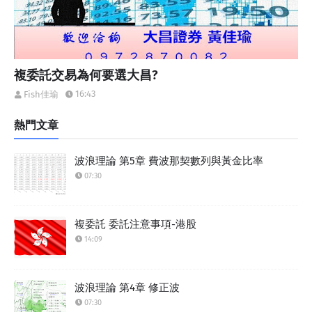
複委託交易為何要選大昌?
16:43
Fish佳瑜
熱門文章
波浪理論 第5章 費波那契數列與黃金比率
07:30
複委託 委託注意事項-港股
14:09
波浪理論 第4章 修正波
07:30