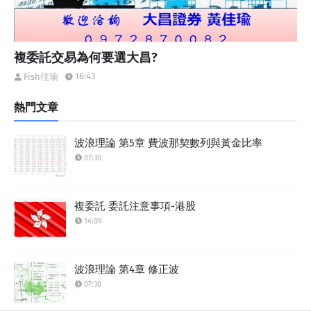
複委託交易為何要選大昌?
16:43
Fish佳瑜
熱門文章
波浪理論 第5章 費波那契數列與黃金比率
07:30
複委託 委託注意事項-港股
14:09
波浪理論 第4章 修正波
07:30