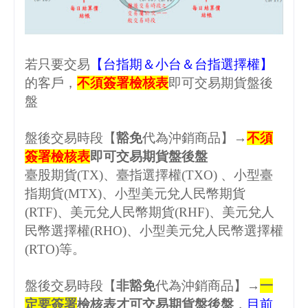
若只要交易
【台指期＆小台＆台指選擇權】
的客戶，
不須簽署檢核表
即可交易期貨盤後
盤
盤後交易時段【
豁免
代為沖銷商品】→
不須
簽署檢核表
即可交易期貨盤後盤
臺股期貨
(TX)
、臺指選擇權
(TXO)
、小型臺
指期貨
(MTX)
、小型美元兌人民幣期貨
(RTF)
、美元兌人民幣期貨
(RHF)
、美元兌人
民幣選擇權
(RHO)
、小型美元兌人民幣選擇權
(RTO)
等。
盤後交易時段【
非豁免
代為沖銷商品】→
一
定要簽署
檢核表才可交易期貨盤後盤
，
目前