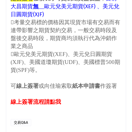
大昌期貨
無
歐元兌美元期貨
(XEF)
、美元兌
日圓期貨
(XJF)
考量交易標的價格因其現貨市場有交易而有
連帶影響之期貨契約交易，一般交易時段及
盤後交易時段，期貨商均須執行代為沖銷作
業之商品
歐元兌美元期貨
(XEF)
、美元兌日圓期貨
(XJF)
、美國道瓊期貨
(UDF)
、美國標普
500
期
貨
(SPF)
等。
可
線上簽署
或
向佳瑜索取
紙本申請書
作簽署
線上簽署流程請點我
交易Q&A