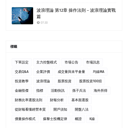
波浪理論 第12章 操作法則－波浪理論實戰
篇
07:30
標籤
下單設定
主力控盤模式
市場公告
市場訊息
交易Q&A
企業評價
成交量與未平倉量
均線MA
投資教學
波浪理論
股票投資
股票投資100招
金融怪傑
指標
活動快訊
孫子兵法
海外所得
財務比率選股法則
財報分析
基本面選股
從財報看懂經營本質
開戶須知
開盤八法
價量操作模式
蘇黎士投機定律
權證
K線