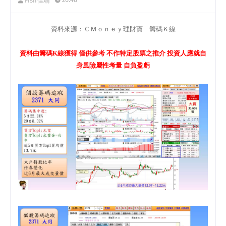
Fish佳瑜
資料來源：ＣＭｏｎｅｙ理財寶 籌碼Ｋ線
資料由籌碼K線獲得 僅供參考 不作特定股票之推介 投資人應就自
身風險屬性考量 自負盈虧