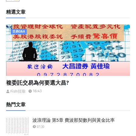
精選文章
交易Q&A
複委託交易為何要選大昌?
16:43
Fish佳瑜
熱門文章
波浪理論 第5章 費波那契數列與黃金比率
07:30