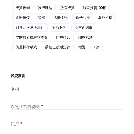
投資教學
波浪理論
股票投資
股票投資100招
金融怪傑
指標
活動快訊
孫子兵法
海外所得
財務比率選股法則
財報分析
基本面選股
從財報看懂經營本質
開戶須知
開盤八法
價量操作模式
蘇黎士投機定律
權證
K線
投資諮詢
名稱
以電子郵件傳送
*
訊息
*