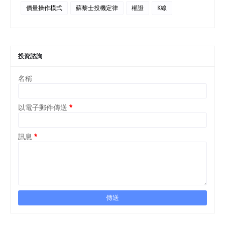
價量操作模式
蘇黎士投機定律
權證
K線
投資諮詢
名稱
以電子郵件傳送
*
訊息
*