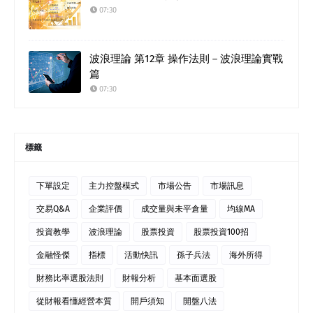
07:30
波浪理論 第12章 操作法則－波浪理論實戰
篇
07:30
標籤
下單設定
主力控盤模式
市場公告
市場訊息
交易Q&A
企業評價
成交量與未平倉量
均線MA
投資教學
波浪理論
股票投資
股票投資100招
金融怪傑
指標
活動快訊
孫子兵法
海外所得
財務比率選股法則
財報分析
基本面選股
從財報看懂經營本質
開戶須知
開盤八法