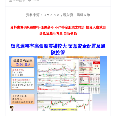
Fish佳瑜
資料來源：ＣＭｏｎｅｙ理財寶 籌碼Ｋ線
資料由籌碼K線獲得 僅供參考 不作特定股票之推介 投資人應就自
身風險屬性考量 自負盈虧
留意週轉率高個股震盪較大 留意資金配置及風
險控管