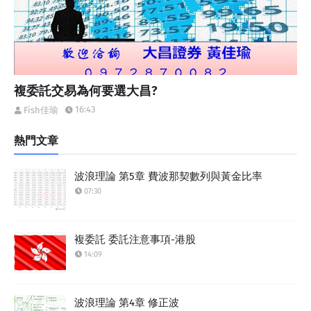
複委託交易為何要選大昌?
16:43
Fish佳瑜
熱門文章
波浪理論 第5章 費波那契數列與黃金比率
07:30
複委託 委託注意事項-港股
14:09
波浪理論 第4章 修正波