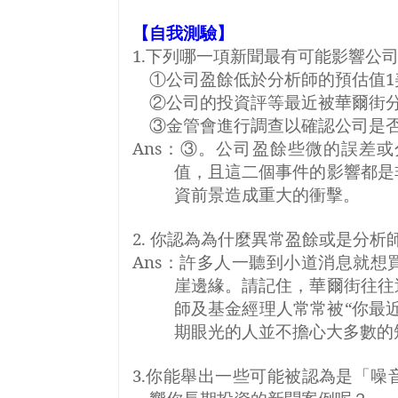
【自我測驗】
1.
下列哪一項新聞最有可能影響公
①
公司盈餘低於分析師的預估值
1
②
公司的投資評等最近被華爾街
③
金管會進行調查以確認公司是
Ans
：③。公司盈餘些微的誤差或
值，且這二個事件的影響都是
資前景造成重大的衝擊。
2.
你認為為什麼異常盈餘或是分析
Ans
：許多人一聽到小道消息就想
崖邊緣。請記住，華爾街往往
師及基金經理人常常被“你最
期眼光的人並不擔心大多數的
3.
你能舉出一些可能被認為是「噪