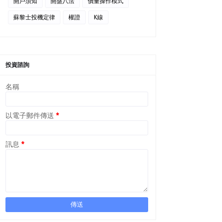
開戶須知
開盤八法
價量操作模式
蘇黎士投機定律
權證
K線
投資諮詢
名稱
以電子郵件傳送
*
訊息
*