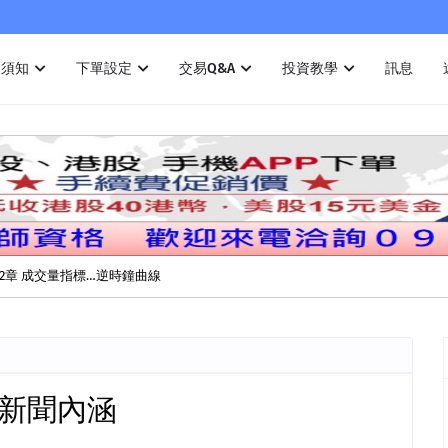
戶須知
下單設定
交易Q&A
投資教學
訊息
2章 成交量指標…逆時鐘曲線
解新聞內涵