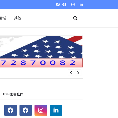
遠端
其他
FISH佳瑜 社群