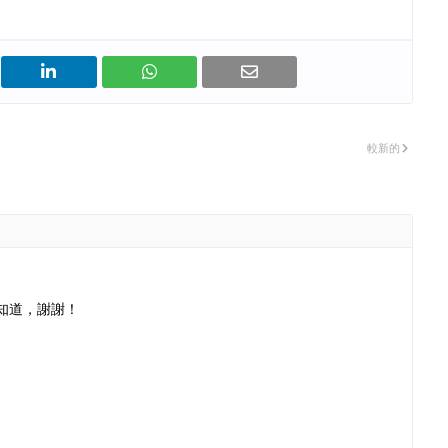
較新的
知道，謝謝！