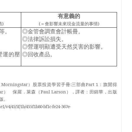
有意義的
情
)
(
＝會影響未來現金流量的事情
)
等
。
◎
金管會調查會計帳冊
。
◎
法律訴訟損失
。
◎
營運明顯遭受天然災害的影響
。
營運的壓
◎
回收產品
。
（
Morningstar
）股票投資學習手冊
:
三部曲
Part 1
：旗開得
ar
） 保羅．萊森（
Paul Larson
），譯者：田錦華，出版
版。
le1/v4/45/5f/1b/455f1b80-bf1c-fe24-367e-