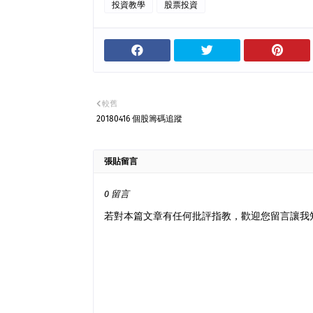
投資教學
股票投資
較舊
20180416 個股籌碼追蹤
張貼留言
0 留言
若對本篇文章有任何批評指教，歡迎您留言讓我