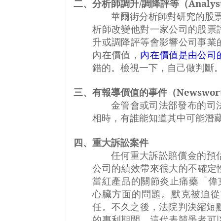
二、分析師調升
/
調降評等（
Analys
華爾街分析師對研究的股票
析師改變他對一家公司的股票
升或調降評等會影響公司事業
內在價值，
內在價值是由公司
錯的。檢視一下，自己做判斷
三、有報導價值的事件（
Newswort
金管會或司法部發布的司
相時，有誰能知道其中可能潛
四、重大訴訟案件
任何重大訴訟賠償金的預
公司的績效帶來很大的不確定
當紅產品的關節炎止痛藥「偉
心臟方面的問題。默克被迫從
任。不久之後，法院判決縮短
的專利期間，這代表競爭者可