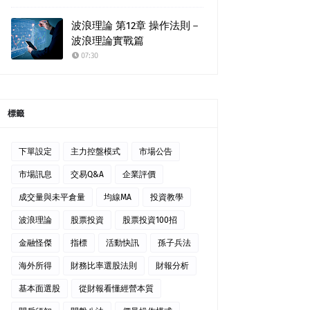
波浪理論 第12章 操作法則－
波浪理論實戰篇
07:30
標籤
下單設定
主力控盤模式
市場公告
市場訊息
交易Q&A
企業評價
成交量與未平倉量
均線MA
投資教學
波浪理論
股票投資
股票投資100招
金融怪傑
指標
活動快訊
孫子兵法
海外所得
財務比率選股法則
財報分析
基本面選股
從財報看懂經營本質