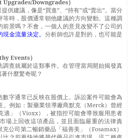
t Upgrades/Downgrades
）
提供建議，像是“買進”、“持有”或“賣出”。當分
評等時，股價通常朝他建議的方向變動。這種調
的前景嗎？不會，一個人的意見改變不了公司的
的現金流量決定。
分析師也許是對的，也可能是
。
hy Events
）
法調查就屬於這類事件。在管理當局開始揭發真
藏著什麼驚奇呢？
估數字通常已反映在股價上。訴訟案件可能會為
性。例如：製藥業領導廠商默克（
Merck
）曾經
克適」（
Vioxx
），被指控可能會導致服用患者
市場上回收這項產品，並且面臨嚴重的法律責
默克公司第二暢銷藥品「福善美」（
Fosamax
）
以比之前更快地將替代藥品引進市場。這二種處