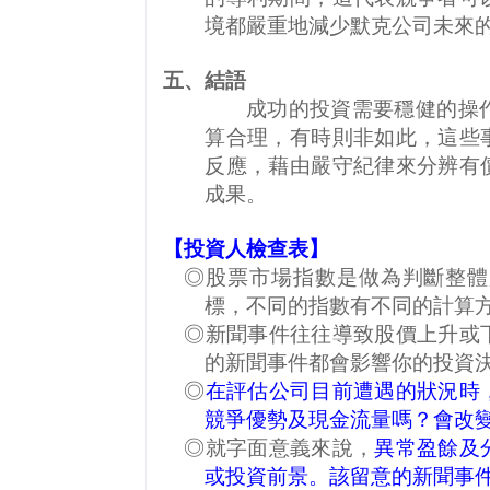
境都嚴重地減少默克公司未來
五、結語
成功的投資需要穩健的操
算合理，有時則非如此，這些
反應，藉由嚴守紀律來分辨有
成果。
【投資人檢查表】
◎股票市場指數是做為判斷整體
標，不同的指數有不同的計算
◎新聞事件往往導致股價上升或
的新聞事件都會影響你的投資
◎
在評估公司目前遭遇的狀況時
競爭優勢及現金流量嗎？會改
◎就字面意義來說，
異常盈餘及
或投資前景。該留意的新聞事