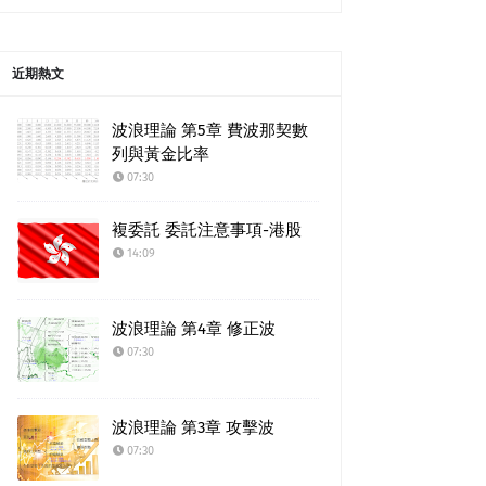
近期熱文
波浪理論 第5章 費波那契數
列與黃金比率
07:30
複委託 委託注意事項-港股
14:09
波浪理論 第4章 修正波
07:30
波浪理論 第3章 攻擊波
07:30