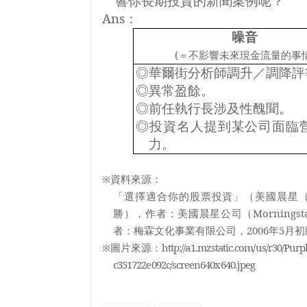
響你長期投資的新聞案例呢？
Ans
：
噪音
(
＝不影響未來現金流量的事
◎
華爾街分析師調升／調降評
◎
異常盈餘
。
◎
前任執行長涉及性醜聞
。
◎
投資名人提到某公司面臨
力。
※資料來源：
「選擇適合你的股票投資」（美國晨星
勝），作者：美國晨星公司（
Morningst
者：梅霖文化事業有限公司，
2006
年
5
月初
※圖片來源：
http://a1.mzstatic.com/us/r30/Purp
c351722e092c/screen640x640.jpeg