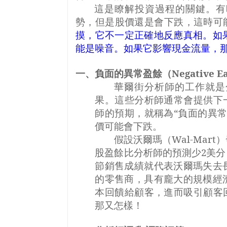
這是瞭解投資過程的關鍵。有
勢，但是股價還是會下跌，這時可
摸，它不一定正確地反應真相。如
能是噪音。如果它影響現金流量，
一、負面的異常盈餘（
Negative E
華爾街分析師的工作就是
果。這些分析師通常會提供下
師的預期，就稱為“負面的異
價可能會下跌。
假設沃爾瑪（
Wal-Mart
）
股盈餘比分析師的預測少
2
美分
節銷售成績就代表沃爾瑪失去
的零售商，具有龐大的規模經
本回饋給顧客，進而吸引顧客
那又怎樣！