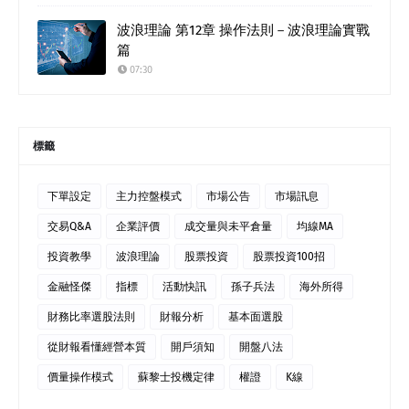
波浪理論 第12章 操作法則－波浪理論實戰
篇
07:30
標籤
下單設定
主力控盤模式
市場公告
市場訊息
交易Q&A
企業評價
成交量與未平倉量
均線MA
投資教學
波浪理論
股票投資
股票投資100招
金融怪傑
指標
活動快訊
孫子兵法
海外所得
財務比率選股法則
財報分析
基本面選股
從財報看懂經營本質
開戶須知
開盤八法
價量操作模式
蘇黎士投機定律
權證
K線