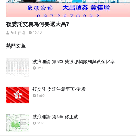
複委託交易為何要選大昌?
16:43
Fish佳瑜
熱門文章
波浪理論 第5章 費波那契數列與黃金比率
07:30
複委託 委託注意事項-港股
14:09
波浪理論 第4章 修正波
07:30