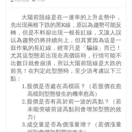
Fish佳瑜
大陽前阻線是在一連串的上升走勢中，
先出現兩根下跌的黑
K
線，原以為趨勢可能反
轉，但是不料卻出現一根長紅線，又讓人誤
以為趨勢仍將持續向上，但其實因為這是一
鼓作氣的長紅線，經常只是「騙線」而已！
尤其這型態若出現在高價區時，行情可能不
出數日就會崩潰，所以大陽前阻線是大跌的
前兆！在判定此型態時，至少須考慮以下三
點：
1.
股價是否處在高檔區？（若股價在愈
高檔則型態發生的機率愈高）
2.
股價是否有高於前一波的高點？（若
未能突破前波高點則會增加型態的效
力）
3.
成交量是否為價漲量增？（若價漲量
縮則會增加型態的效力）