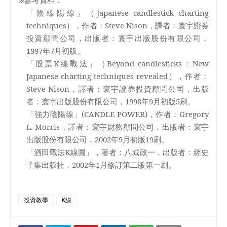
「陰線陽線」（
Japanese candlestick charting
techniques
），作者：
Steve Nison
，譯者：寰宇證券
投資顧問公司，出版者：寰宇出版股份有限公司，
1997
年
7
月初版。
「股票
K
線戰法」（
Beyond candlesticks
：
New
Japanese charting techniques revealed
），作者：
Steve Nison
，譯者：寰宇證券投資顧問公司，出版
者：寰宇出版股份有限公司，
1998
年
9
月初版
5
刷。
「強力陰陽線」
(CANDLE POWER)
，作者：
Gregory
L. Morris
，譯者：寰宇財務顧問公司，出版者：寰宇
出版股份有限公司，
2002
年
9
月初版
19
刷。
「酒田戰法
K
線圖」，著者：八城政一，出版者：經史
子集出版社，
2002
年
1
月修訂第二版第一刷。
投資教學
K線