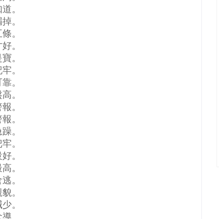
知道。
漏掉。
五條。
才好。
是寶。
記牢。
可靠。
盤高。
警報。
警報。
急躁。
把牢。
設好。
最高。
倉逃。
觀貌。
減少。
念導。