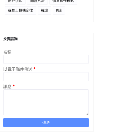
開戶須知
開盤八法
價量操作模式
蘇黎士投機定律
權證
K線
投資諮詢
名稱
以電子郵件傳送
*
訊息
*