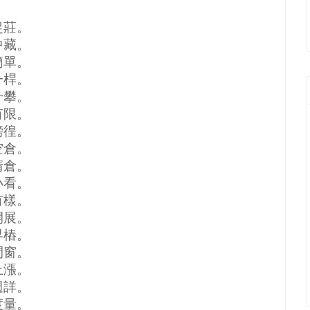
捉莊。
中藏。
簡單。
一桿。
升攀。
有限。
徬徨。
空倉。
清倉。
小看。
有樣。
開展。
界樁。
間窗。
上漲。
週詳。
度量。