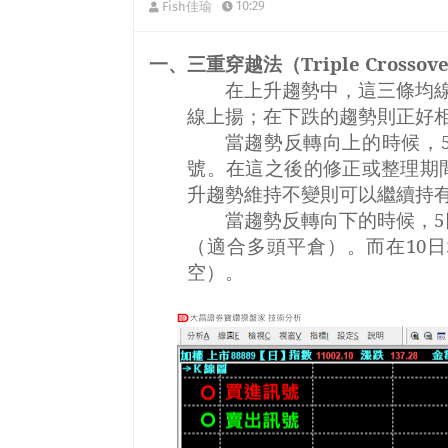
10:29
Fish佳瑜
一、三重穿越法（
Triple Crossov
在上升趨勢中，這三條均
線上揚；在下跌的趨勢則正好
當趨勢反轉向上的時候，
號。在這之後的修正或整理期
升趨勢維持不變則可以繼續持
當趨勢反轉向下的時候，
5
（適合多頭平倉）。而在
10
日
空）。