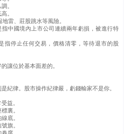
己調。
低高。
報地雷、莊股跳水等風險。
是指中國境內上市公司連續兩年虧損，被進行特
是指停止任何交易，價格清零，等待退市的股
好的讓位於基本面差的。
則是紀律。股市操作紀律嚴，虧錢輸家不是你。
常受益。
座標裏。
均線底。
信號旗。
如卷席。