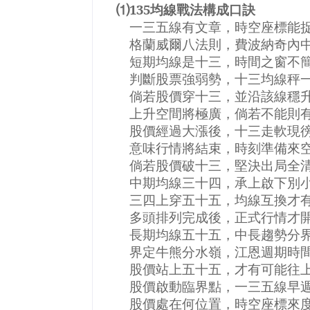
⑴
135
均線戰法構成口訣
一三五線有文章，時空座標能
格蘭威爾八法則，費波納奇內
短期均線是十三，時間之窗不
判斷
股票
強弱勢，十三均線秤
倘若股價穿十三，並沿該線穩
上升
空間
將極廣，倘若不能則
股價經過大漲後，十三走軟現
意味
行情
將
結束
，時刻準備來
倘若股價破十三，堅決出局全
中期均線三十四，承上啟下別
三四上穿五十五，均線互換才
多頭排列完成後，正式行情才
長期均線五十五，中長
趨勢
分
界定牛熊分水嶺，江恩週期時
股價站上五十五，才有可能往
股價啟動臨界點，一三五線早
股價處在何位置，時空座標來