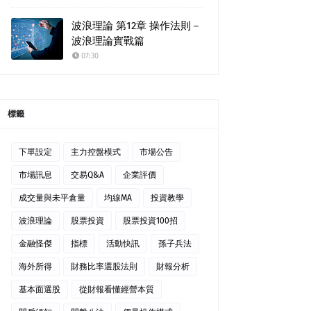
波浪理論 第12章 操作法則－
波浪理論實戰篇
07:30
標籤
下單設定
主力控盤模式
市場公告
市場訊息
交易Q&A
企業評價
成交量與未平倉量
均線MA
投資教學
波浪理論
股票投資
股票投資100招
金融怪傑
指標
活動快訊
孫子兵法
海外所得
財務比率選股法則
財報分析
基本面選股
從財報看懂經營本質