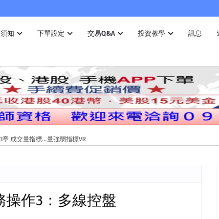
戶須知
下單設定
交易Q&A
投資教學
訊息
3章 成交量指標…量強弱指標VR
實務操作3：多線控盤