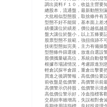
調出資料Ｆ１０，收益主營要
總股本，流通盤，最新動態別
大批相似型態股，取捨條件有
型態不好不能留，基本面上差
績優讓位於績差，價位越低越
盤大讓位於盤小，以上五條要
股票型態不規範，強扭痕跡不
技術型態如完美，主力有備操
型態條件篩選後，放進自選設
股價攜量破高位，系統自動發
根據市場諸情況，考慮跟進別
輕倉試探半倉跟，重倉出擊要
買進之後調警報，高低價位要
前收盤是低價警，高價警示前
高價警示仍持股，低價警示清
高低價位警示好，冷血指標客
交易頻率雖增高，失誤相對會
長期使用該指標，良好投資理