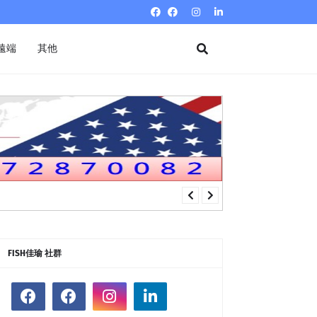
遠端
其他
FISH佳瑜 社群