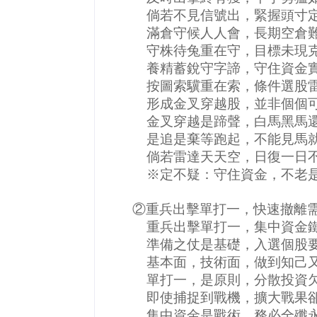
倘若不見信號出，緊握頭寸
滿倉守候人人會，長期空倉
守株待兔重在守，目標未現
養精蓄銳守字諦，守住資金
按圖索驥重在索，條件選股
形成金叉穿越股，並非個個
金叉穿越是蹄聲，白馬黑馬
是追是棄等跑起，不能見馬
倘若雷達天天空，日復一日
※定不疑：守住資金，不老
②重兵出擊單打一，快速撤離
重兵出擊單打一，集中資金
準備之仗是基礎，入選個股
基本面，技術面，做到知己
單打一，是原則，分散投資
即使捕捉到戰機，擴大戰果
集中資金是戰術，務必全殲