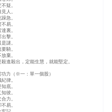
定不疑。
難見人。
克躁急。
實不易。
雷達裏。
可出擊。
還是謎。
就要騎。
不放棄。
是殺進殺出，定能生慧，就能堅定。
需功力（※一：單一個股）
鐵紀律。
要知底。
又知彼。
欠合力。
卻不易。
永牢記。