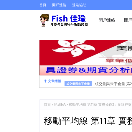
首頁
開戶連絡
遠端協助
開戶連絡
開
成交量與未平倉量 第2
文章播報
成交量與未平倉量
首頁
均線MA
移動平均線 第11章 實務操作3：多線控盤
移動平均線 第11章 