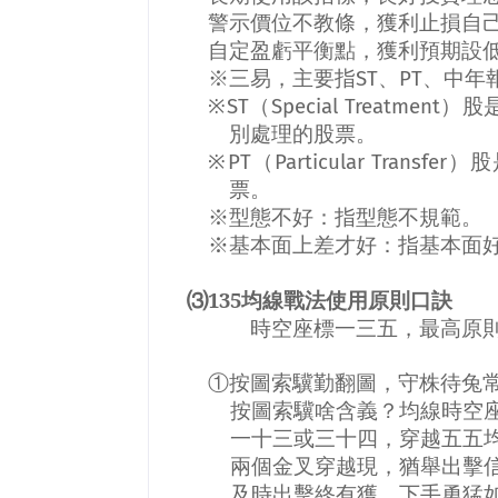
警示價位不教條，獲利止損自
自定盈虧平衡點，獲利預期設
※三易，主要指
ST
、
PT
、中年
※
ST
（
Special Treatment
）股
別處理的股票。
※
PT
（
Particular Transfer
）股
票。
※型態不好：指型態不規範。
※基本面上差才好：指基本面
⑶
135
均線戰法使用原則口訣
時空座標一三五，最高原
①按圖索驥勤翻圖，守株待兔
按圖索驥啥含義？均線時空
一十三或三十四，穿越五五
兩個金叉穿越現，猶舉出擊
及時出擊終有獲，下手勇猛