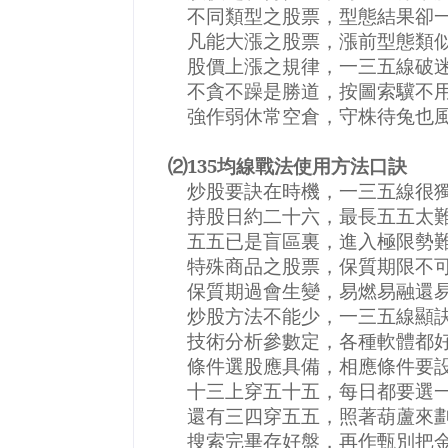
不同類型之股票，型態結果卻
凡能大漲之股票，漲前型態類
股價上漲之規律，一三五線破
不貪不躁是勝道，按圖索驥不
強作弱休常空倉，守株待兔也
⑵
135
均線戰法使用方法口訣
炒股要訣在時機，一三五線很
持股日約二十六，最長五五太
五五已是盲區裏，進入極限勢
特殊商品之股票，保質期限不
保質期過會生變，易燃易融還
炒股方法不能少，一三五線顯
技術分析參數定，各種軟體都
條件選股應具備，相應條件要
十三上穿五十五，每日都要選
還有三四穿五五，照著葫蘆來
搜索完畢存好盤，再作甄別把