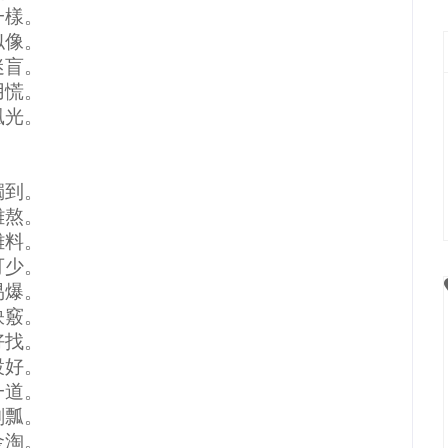
一樣。
似像。
迷盲。
用慌。
風光。
獨到。
難熬。
難料。
可少。
易爆。
訣竅。
好找。
設好。
一道。
劃瓢。
金淘。