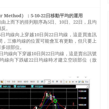
er Method
）：
5-10-22
日移動平均的運用
線由上而下的排列順序為
5
日、
10
日、
22
日，且均
相反。
5
日均線向上穿越
10
日與
22
日均線，這是買進訊
間，三條均線的位置可能會互有更動，但只要上
有多頭部位。
日均線向下穿越
10
日與
22
日均線，這是賣出訊號
均線向下跌破
22
日均線時才建立空頭部位（放