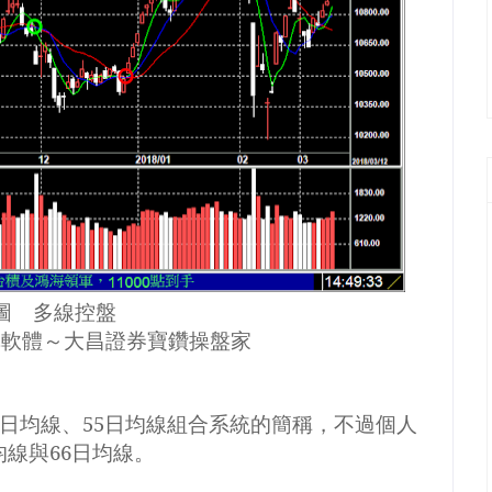
圖 多線控盤
單軟體～大昌證券寶鑽操盤家
日均線、
55
日均線組合系統的簡稱，不過個人
均線與
66
日均線。