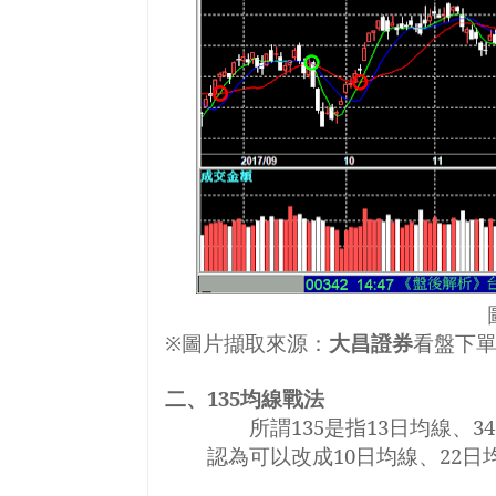
※圖片擷取來源：
大昌證券
看盤下
二、
135
均線戰法
所謂
135
是指
13
日均線、
34
認為可以改成
10
日均線、
22
日