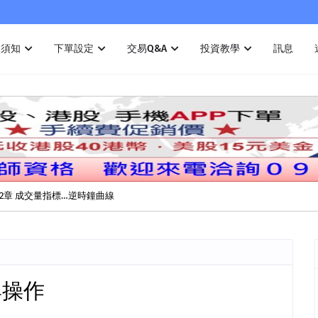
戶須知
下單設定
交易Q&A
投資教學
訊息
2章 成交量指標…逆時鐘曲線
與操作