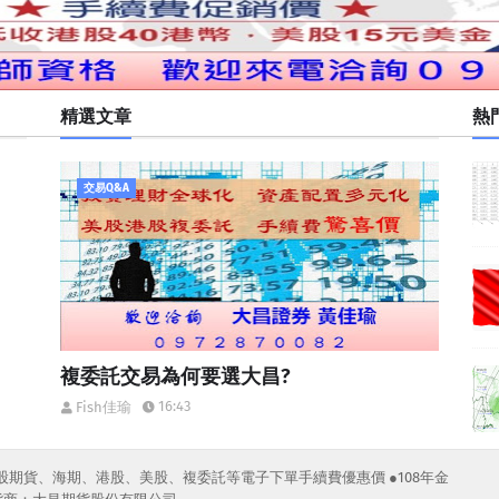
精選文章
熱
交易Q&A
複委託交易為何要選大昌?
16:43
Fish佳瑜
股期貨、海期、港股、美股、複委託等電子下單手續費優惠價 ●108年金