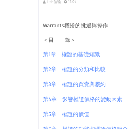
11:04
Fish佳瑜
權證的挑選與操作
Warrants
＜目 錄＞
第
章 權證的基礎知識
1
第
章 權證的分類和比較
2
第
章 權證的買賣與履約
3
第
章 影響權證價格的變動因素
4
第
章 權證的價值
5
第
章 權證的功能和理論價格簡介