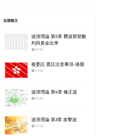
近期熱文
波浪理論 第5章 費波那契數
列與黃金比率
07:30
複委託 委託注意事項-港股
14:09
波浪理論 第4章 修正波
07:30
波浪理論 第3章 攻擊波
07:30