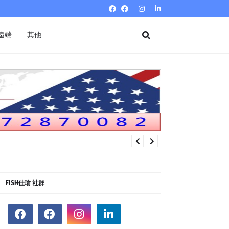
遠端
其他
FISH佳瑜 社群