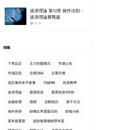
波浪理論 第12章 操作法則－
波浪理論實戰篇
07:30
標籤
下單設定
主力控盤模式
市場公告
市場訊息
交易Q&A
企業評價
成交量與未平倉量
均線MA
投資教學
波浪理論
股票投資
股票投資100招
金融怪傑
指標
活動快訊
孫子兵法
海外所得
財務比率選股法則
財報分析
基本面選股
從財報看懂經營本質