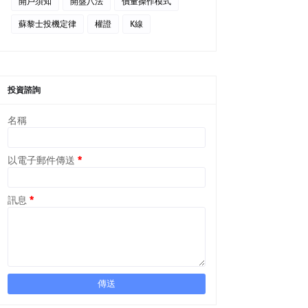
開戶須知
開盤八法
價量操作模式
蘇黎士投機定律
權證
K線
投資諮詢
名稱
以電子郵件傳送
*
訊息
*