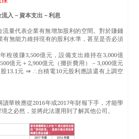
金流入－資本支出－利息
金流量代表企業有無增加股利的空間。對於賺錢
業有無能力維持現有的股利水準，甚至是否必須
每年稅後賺
3,500
億元，設備支出維持在
3,000
億
,500
億元＋
2,900
億元（攤折費用）－
3,000
億元
每股
13.1
元
⇒
∴台積電
10
元股利應該還有上調空
解讀華映應從
2016
年或
2017
年財報下手，才能學
窘境之必然，並將此法運用到了解其他公司。