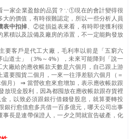
看一家企業盈餘的品質？∵①現在的會計變得很
多大的價值，有時很難認定，所以一些分析人員
債表中扣掉
、②從損益表來看，有時即使獲利很
的累積以及設備及廠房的添置，不一定能夠發放
主要客戶是代工大廠，毛利率以前是「五窮六
茅山道士」（
3%
～
4%
），未來可能降到「說一
工大廠給的應收帳款天數是六個月，自己跟上游
上還要囤貨二個月，一來一往淨差額六個月（＝
2
個月）
⇒
當營收愈來愈增加，表示應收帳款跟
發放現金股利，因為都囤放在應收帳款跟存貨裡
現金，以致必須跟銀行借錢發股息，就算要轉投
跟銀行愈借愈多共借一百多億元，哪天公司出事
董事長是連帶保證人，一夕之間就宣告破產，化
定性