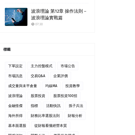
波浪理論 第12章 操作法則－
波浪理論實戰篇
07:30
標籤
下單設定
主力控盤模式
市場公告
市場訊息
交易Q&A
企業評價
成交量與未平倉量
均線MA
投資教學
波浪理論
股票投資
股票投資100招
金融怪傑
指標
活動快訊
孫子兵法
海外所得
財務比率選股法則
財報分析
基本面選股
從財報看懂經營本質