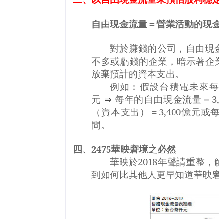
自由現金流量＝營業活動的現
對於賺錢的公司，自由現
不多或虧錢的企業，暗示著企
放棄預計的資本支出。
例如：假設台積電未來
元
⇒
每年的自由現金流量＝
3
（資本支出）＝
3,400
億元或
間。
四、
2475
華映窘境之必然
華映於
2018
年聲請重整，
到如何比其他人更早知道華映