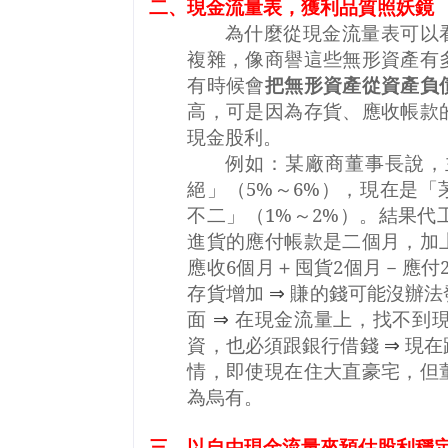
二、現金流量表，獲利品質照妖鏡
為什麼從現金流量表可以
複雜，像商譽這些無形資產有
有時候會
把無形資產從資產負
高，可是因為存貨、應收帳款
現金股利。
例如：某廠商董事長說，
絕」（
5%
～
6%
），現在是「
不二」（
1%
～
2%
）。結果代
進貨的應付帳款是二個月，加
應收
6
個月＋囤貨
2
個月－應付
存貨增加
⇒
賺的錢可能沒辦法
面
⇒
在現金流量上，找不到
資，也必須跟銀行借錢
⇒
現在
情，即使現在住大直豪宅，但
為烏有。
三、以自由現金流量來預估股利穩