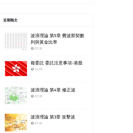
近期熱文
波浪理論 第5章 費波那契數
列與黃金比率
07:30
複委託 委託注意事項-港股
14:09
波浪理論 第4章 修正波
07:30
波浪理論 第3章 攻擊波
07:30