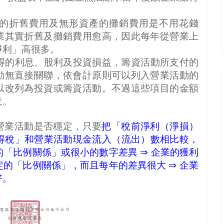
的折舊費用及無形資產的攤銷費用是不用花錢
業其實折舊及攤銷費用愈高，因此每年從營業上
淨利」高很多。
得的利息、股利及投資損益，籌資活動所支付的
動無直接關聯，依會計原則可以列入營業活動的
以改列為投資或籌資活動。不過這些項目的金額
意。
營業活動是否穩定，只要
把「稅前淨利（淨損）
得稅」和營業活動現金流入（流出）數相比較，
的「比例關係」或很小的數字差異
⇒
企業的獲利
定的「比例關係」，而且每年的差異很大
⇒
企業
好。