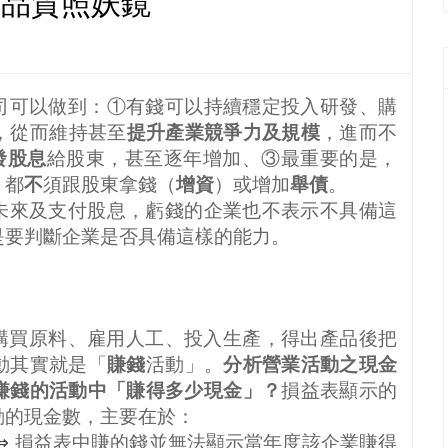
利品質照妖鏡
司可以做到：①有錢可以持續穩定投入研發、購
，從而維持甚至
提升產業競爭力及規模
，進而不
發股息
給股東，甚至逐年增加、③最重要的是，
，都
不
須跟股東拿錢（
增資
）或增加
舉債
。
未來及支付股息，虧錢的企業也不表示不具備這
是要判斷企業是否具備這樣的能力。
購買原料、雇用人工、投入生產，得出產品後把
動其實就是「
賺錢
活動」。
分析營業活動之現金
賺錢的活動中「賺得多少現金」？
損益表顯示的
動的現金數，主要在於：
⇒
損益表中賺的錢並無法顯示當年度該企業賺得