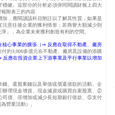
守穩健。這部分的分析必須併同閱讀財報上四大
財報附表三的內容
增加
，應閱讀該科目附註以了解其性質，
如果是
宜注意往後企業的獲利情形；若商譽大額減少則
乾淨」，為企業未來獲利創造有利的空間。
在核心事業的擴張（
⇒
反應在取得不動產、廠房
給付約
3,000
多億元在不動產、廠房及設備的添購
⇒
反應在投資企業上下游事業及平行事業以增加
拿錢、還股東錢以及舉借或償還借款的活動。企
①辦理現金增資、現金減資或購買自家股票、②
公司債、④增加或減少長短期銀行借款、⑤支付
列為營業活動）。