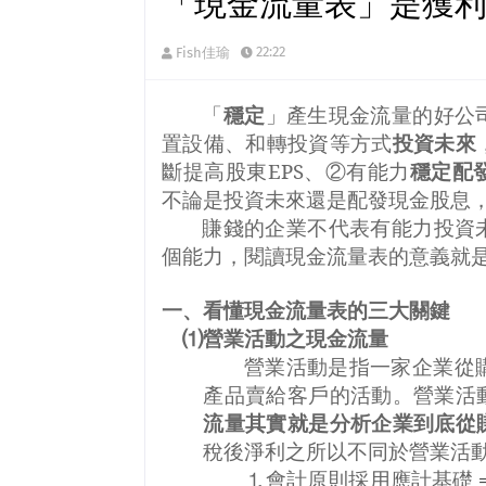
「現金流量表」是獲
22:22
Fish佳瑜
「
穩定
」產生現金流量的好公
置設備、和轉投資等方式
投資未來
斷提高股東
EPS
、②有能力
穩定配
不論是投資未來還是配發現金股息
賺錢的企業不代表有能力投資
個能力，閱讀現金流量表的意義就
一、看懂現金流量表的三大關鍵
⑴營業活動之現金流量
營業活動是指一家企業從
產品賣給客戶的活動。營業活
流量其實就是分析企業到底從
稅後淨利之所以不同於營業活
會計原則採用應計基礎
⒈