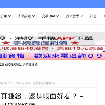
戶須知
下單設定
交易Q&A
投資教學
訊息
2章 成交量指標…逆時鐘曲線
帳面好看？－「現金流量表」是獲利品質照妖鏡
章 真賺錢，還是帳面好看？－