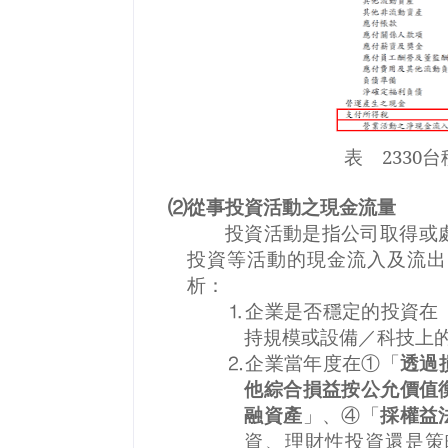
表 2330
⑵從事投資活動之現金流量
投資活動是指公司取得或
投資等活動的現金流入及流出
析：
企業是否穩定的投資在
⒈
持規模或設備／科技上
企業當年度在①「
透過
⒉
他綜合損益按公允價值
融資產
」、④「
採權益
資、理財性投資還是策