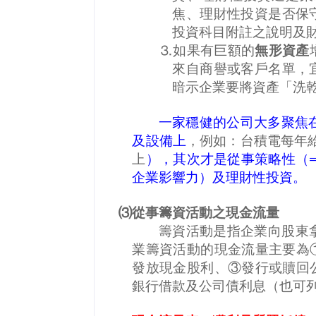
焦、理財性投資是否保
投資科目附註之說明及
如果有巨額的
無形資產
⒊
來自商譽或客戶名單，
暗示企業要將資產「洗
一家穩健的公司大多聚焦
及設備上
，例如：台積電每年
上
），其次才是從事策略性（
企業影響力）及理財性投資。
⑶從事籌資活動之現金流量
籌資活動是指企業向股東
業籌資活動的現金流量主要為
發放現金股利、③發行或贖回
銀行借款及公司債利息（也可