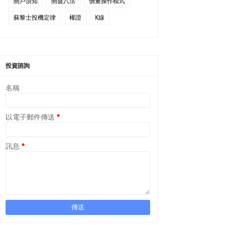
開戶須知
開盤八法
價量操作模式
蘇黎士投機定律
權證
K線
投資諮詢
名稱
以電子郵件傳送
*
訊息
*