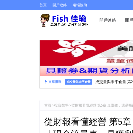
首頁
開戶連絡
遠端協助
開戶連絡
開
成交量與未平倉量 第2
文章播報
成交量與未平倉量
首頁
投資教學
從財報看懂經營 第5章 真賺錢，還是
從財報看懂經營 第5