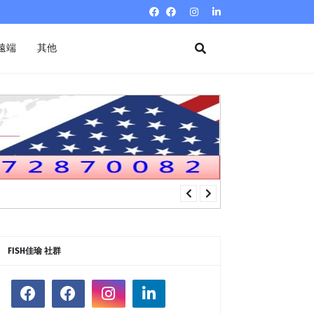
遠端
其他
FISH佳瑜 社群