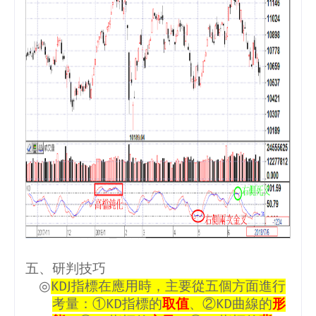
五、研判技巧
◎
KDJ
指標在應用時，主要從五個方面進行
考量：①
KD
指標的
取值
、②
KD
曲線的
形