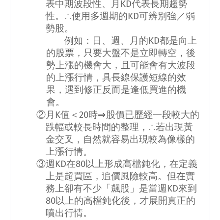
表中期波段性、月
KD
代表長期趨勢
性。∴使用多週期的
KD
可辨別強／弱
勢股。
例如：日、週、月的
KD
都是向上
的股票，只要大盤不是立即轉空，後
勢上漲的機會大，且可能會有大波段
的上漲行情，具長線保護短線的效
果，遇到修正反而是逢低買進的機
會。
⇒
②月
K
值＜
20
時
股價已歷經一段較大的
跌幅或較長時間的整理，∴若出現黃
金交叉，自然就容易出現較為像樣的
上漲行情。
③週
KD
在
80
以上形成高檔鈍化，在定義
上是超買區，追價風險較高。但在實
務上卻有不少「飆股」是當週
KD
來到
80
以上的高檔鈍化後，才展開真正的
噴出行情。