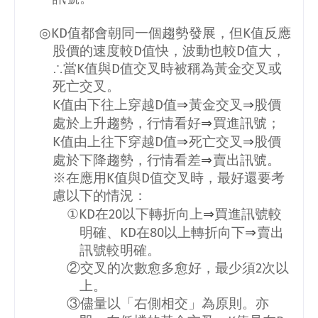
◎
KD
值都會朝同一個趨勢發展，但
K
值反應
股價的速度較
D
值快，波動也較
D
值大，
∴當
K
值與
D
值交叉時被稱為黃金交叉或
死亡交叉。
⇒
⇒
K
值由下往上穿越
D
值
黃金交叉
股價
⇒
處於上升趨勢，行情看好
買進訊號；
⇒
⇒
K
值由上往下穿越
D
值
死亡交叉
股價
⇒
處於下降趨勢，行情看差
賣出訊號。
※在應用
K
值與
D
值交叉時，最好還要考
慮以下的情況：
⇒
①
KD
在
20
以下轉折向上
買進訊號較
⇒
明確、
KD
在
80
以上轉折向下
賣出
訊號較明確。
②交叉的次數愈多愈好，最少須
2
次以
上。
③儘量以「右側相交」為原則。亦