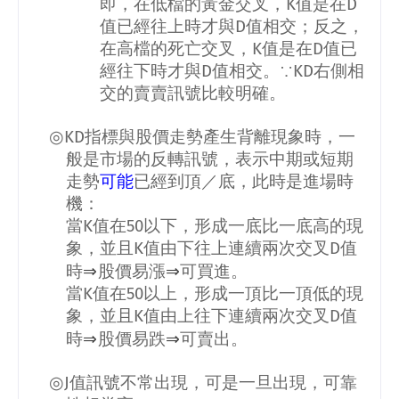
即，在低檔的黃金交叉，
K
值是在
D
值已經往上時才與
D
值相交；反之，
在高檔的死亡交叉，
K
值是在
D
值已
經往下時才與
D
值相交。∵
KD
右側相
交的賣賣訊號比較明確。
◎
KD
指標與股價走勢產生背離現象時，一
般是市場的反轉訊號，表示中期或短期
走勢
可能
已經到頂／底，此時是進場時
機：
當
K
值在
50
以下，形成一底比一底高的現
象，並且
K
值由下往上連續兩次交叉
D
值
⇒
⇒
時
股價易漲
可買進。
當
K
值在
50
以上，形成一頂比一頂低的現
象，並且
K
值由上往下連續兩次交叉
D
值
⇒
⇒
時
股價易跌
可賣出。
◎
J
值訊號不常出現，可是一旦出現，可靠