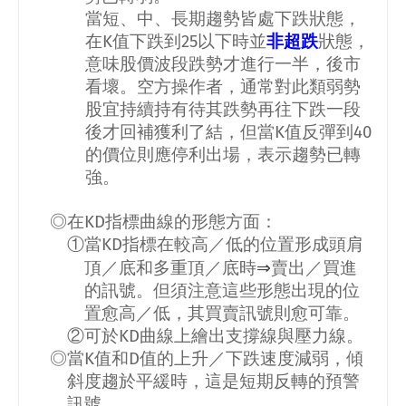
當短、中、長期趨勢皆處下跌狀態，
在
K
值下跌到
25
以下時並
非超跌
狀態，
意味股價波段跌勢才進行一半，後市
看壞。空方操作者，通常對此類弱勢
股宜持續持有待其跌勢再往下跌一段
後才回補獲利了結，但當
K
值反彈到
40
的價位則應停利出場，表示趨勢已轉
強。
◎在
KD
指標曲線的形態方面：
①當
KD
指標在較高／低的位置形成頭肩
⇒
頂／底和多重頂／底時
賣出／買進
的訊號。但須注意這些形態出現的位
置愈高／低，其買賣訊號則愈可靠。
②可於
KD
曲線上繪出支撐線與壓力線。
◎當
K
值和
D
值的上升／下跌速度減弱，傾
斜度趨於平緩時，這是短期反轉的預警
訊號。