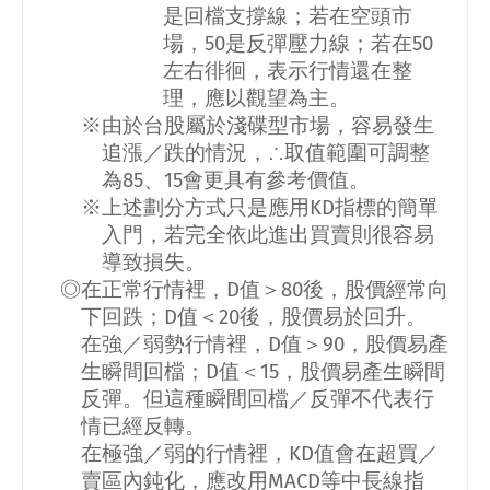
是回檔支撐線；若在空頭市
場，
50
是反彈壓力線；若在
50
左右徘徊，表示行情還在整
理，應以觀望為主。
※由於台股屬於淺碟型市場，容易發生
追漲／跌的情況，∴取值範圍可調整
為
85
、
15
會更具有參考價值。
※上述劃分方式只是應用
KD
指標的簡單
入門，若完全依此進出買賣則很容易
導致損失。
◎在正常行情裡，
D
值＞
80
後，股價經常向
下回跌；
D
值＜
20
後，股價易於回升。
在強／弱勢行情裡，
D
值＞
90
，股價易產
生瞬間回檔；
D
值＜
15
，股價易產生瞬間
反彈。但這種瞬間回檔／反彈不代表行
情已經反轉。
在極強／弱的行情裡，
KD
值會在超買／
賣區內鈍化，應改用
MACD
等中長線指