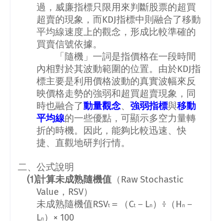
過，威廉指標只限用來判斷股票的超買
超賣的現象，而
KDJ
指標中則融合了移動
平均線速度上的觀念，形成比較準確的
買賣信號依據。
「隨機」一詞是指價格在一段時間
內相對於其波動範圍的位置。由於
KDJ
指
標主要是利用價格波動的真實波幅來反
映價格走勢的強弱和超買超賣現象，同
時也融合了
動量觀念
、
強弱指標
與
移動
平均線
的一些優點，可顯示多空力量轉
折的時機。因此，能夠比較迅速、快
捷、直觀地研判行情。
二、公式說明
⑴計算未成熟隨機值
（
Raw Stochastic
Value
，
RSV
）
未成熟隨機值
RSV
＝（
C
－
L
）÷（
H
－
t
t
n
n
L
）×
100
n