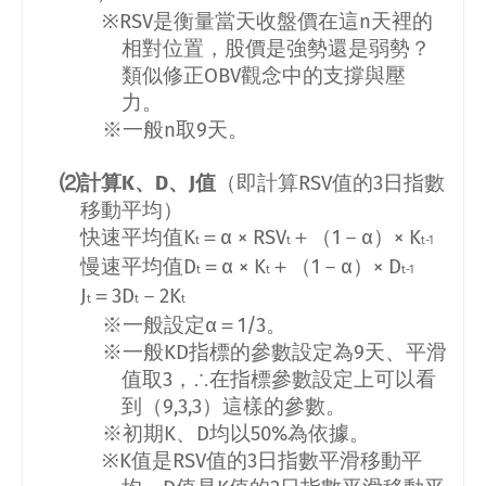
※RSV
是衡量當天收盤價在這
n
天裡的
相對位置，股價是強勢還是弱勢？
類似修正
OBV
觀念中的支撐與壓
力。
※一般
n
取
9
天。
⑵計算
K
、
D
、
J
值
（即計算
RSV
值的
3
日指數
移動平均）
快速平均值
K
＝α ×
RSV
＋（
1
－α）×
K
t
t
t-1
慢速平均值
D
＝α ×
K
＋（
1
－α）×
D
t
t
t-1
J
＝
3D
－
2K
t
t
t
※一般設定α＝
1/3
。
※一般
KD
指標的參數設定為
9
天、平滑
值取
3
，∴在指標參數設定上可以看
到（
9,3,3
）這樣的參數。
※初期
K
、
D
均以
50%
為依據。
※
K
值是
RSV
值的
3
日指數平滑移動平