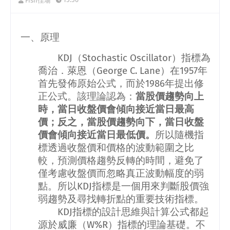
Fish佳瑜
一、原理
KDJ
（
Stochastic Oscillator
）
指標為
喬治．萊恩（
George C. Lane
）在
1957
年
首先發佈原始公式，而於
1986
年提出修
正公式。該理論認為：
當股價趨勢向上
時，當日收盤價會傾向接近當日最高
價；反之，當股價趨勢向下，當日收盤
價會傾向接近當日最低價。
所以隨機指
標透過收盤價和價格的波動範圍之比
較，預測價格趨勢反轉的時間，避免了
僅考慮收盤價而忽略真正波動幅度的弱
點。所以
KDJ
指標是一個用來判斷股價強
弱趨勢及尋找轉折點的重要技術指標。
KDJ
指標的設計思維與計算公式都起
源於威廉（
W%R
）指標的理論基礎。不