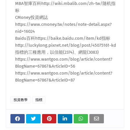
MBA
智庫百科
http://wiki.mbalib.com/zh-tw/
随机指
标
CMoney
投資網誌
https://www.cmoney.tw/notes/note-detail.aspx?
nid=16024
Baidu
百科
https://baike.baidu.com/item/kd
指标
http://luckylong.pixnet.net/blog/post/45075161-kd
指標的三種應用，以佳能
(2374)
、網龍
(3083)
https://www.wantgoo.com/blog/article/content?
BlogName=67867&ArticleID=56
https://www.wantgoo.com/blog/article/content?
BlogName=67867&ArticleID=87
投資教學
指標