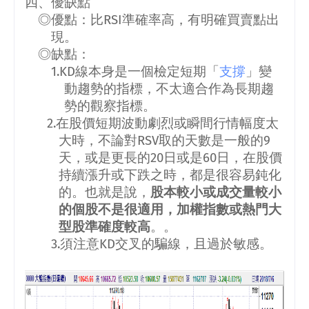
四、優缺點
◎優點：比
RSI
準確率高，有明確買賣點出
現。
◎缺點：
1.KD
線本身是一個檢定短期「
支撐
」變
動趨勢的指標，不太適合作為長期趨
勢的觀察指標。
2.
在股價短期波動劇烈或瞬間行情幅度太
大時，不論對
RSV
取的天數是一般的
9
天，或是更長的
20
日或是
60
日，在股價
持續漲升或下跌之時，都是很容易鈍化
的。也就是說，
股本較小或成交量較小
的個股不是很適用
，加權指數或熱門大
型股準確度較高
。
。
3.
須注意
KD
交叉的騙線，且過於敏感。