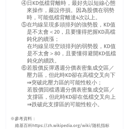
④日
KD
低檔背離時，最好先以短線心態
來操作，嚴設停損。因為股價在弱勢
時，可能低檔背離達
4
次以上。
⑤在均線呈現多頭排列的強勢股，
KD
值
是不太會＜
20
，且要懂得把握
KD
高檔
鈍化的續漲；
在均線呈現空頭排列的弱勢股，
KD
值
是不太會＞
80
，且要懂得避開
KD
低檔
鈍化的續跌。
⑥若股價反彈遇週分價表密集成交區／
壓力區，但此時
KD
卻在高檔交叉向下
⇒
突破此壓力區的可能性較小；
若股價回檔遇週分價表密集成交區／
支撐區，但此時
KD
卻在低檔交叉向上
⇒
跌破此支撐區的可能性較小。
※參考資料：
維基百科
https://zh.wikipedia.org/wiki/
随机指标