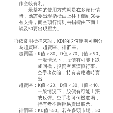
作空較有利。
最基本的使用方式就是在多頭行情
時，應該要出現指標由上往下觸到
50
要
有支撐，而空頭行情則由指標由下而上
觸及
50
要出現壓力。
◎依常用標準來說，
KDJ
的取值範圍可劃分
為超買區、超賣區、徘徊區。
超買區：
K
值＞
80
、
D
值＞
70
、
J
值＞
90
。
一般情況下，股價有可能下跌
或回檔，投資者應謹慎行事。
空手者勿追，持有者應適時賣
出。
超賣區：
K
值＜
20
、
D
值＜
30
、
J
值＜
10
。
一般情況下，股價有可能上漲
或反彈。空手者可伺機進場，
持有者不應輕易賣出股票。
徘徊區：
KD
值≒
50
。若在多頭市場，
50