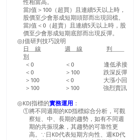
性相當高。
當
J
值＞
100
（超買）且連續
5
天以上時，
股價至少會形成短期頭部而出現回檔。
當
J
值＜
0
（超賣）且連續
5
天以上時，股
價至少會形成短期底部而出現反彈。
◎
J
值研判技巧說明
日 線
週 線
判
別
＜
0
＜
0
逢低承接
＜
0
＞
100
跌深反彈
＞
100
＜
0
大漲小回
＞
100
＞
100
強烈賣訊
◎
KDJ
指標的
實務運用
：
①將不同週期的
KD
指標綜合分析，可觀
察短、中、長期的趨勢，如有不同週
期的共振現象，其趨勢的可靠性更
高。∵日
KD
代表短期方向性、週
KD
代