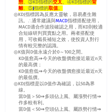
態
、③
KD
指標的
交叉
、④
KD
指標的
背
離
、⑤
J
指標的
取值
。
◎
KDJ
指標因為反應太靈敏，容易產生雜
訊。∴通常建議與
MACD
指標搭配使用，
MACD
適合作波段確認之用，而
KD
則較適
合短線研判買賣點之用。兩者搭配使
用，可收截長補短之效，使投資人對行
情有較完整的認識。
◎
K
值與
D
值永遠介於
0
～
100
之間。
⇒
KD
值愈高
今天的收盤價愈接近最近
n
天
的最高價；
⇒
KD
值愈低
今天的收盤價愈接近最近
n
天
的最低價。
◎
KDJ
指標是以
D
值作為確認，以
50
為界
線。
⇒
⇒
當
D
值＞
50
多頭佔上風、屬漲勢行情
作多較有利。
⇒
⇒
當
D
值＜
50
空頭佔上風、屬跌勢行情