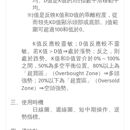
均、
D
值是
K
值的
3
日指數平滑移動平
均。
※
J
值是反映
K
值和
D
值的乖離程度，從
而領先
KD
值顯示頭部或底部。
J
值範
圍可超過
100
和低於
0
。
K
值反應較靈敏；
D
值反應較不靈
⇒
敏。若
K
值＞
D
值
處於漲勢；反之，則
處於跌勢。
K
值和
D
值皆介於
0%
～
100%
之間，
50%
為多空平衡位置。
80%
以上為
⇒
「超買區」（
Overbought Zone
）
多頭
強勢；
20%
以下為「超賣區」（
Oversold
⇒
Zone
）
空頭強勢。
三、使用時機
日線圖、週線圖、短中期操作、逆
勢指標。