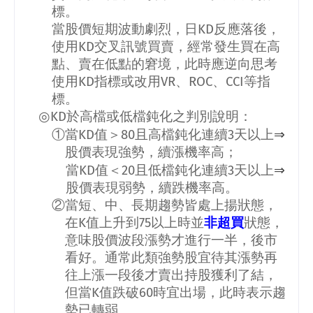
標。
當股價短期波動劇烈，日
KD
反應落後，
使用
KD
交叉訊號買賣，經常發生買在高
點、賣在低點的窘境，此時應逆向思考
使用
KD
指標或改用
VR
、
ROC
、
CCI
等指
標。
◎
KD
於高檔或低檔鈍化之判別說明：
⇒
①當
KD
值＞
80
且高檔鈍化連續
3
天以上
股價表現強勢，續漲機率高；
⇒
當
KD
值＜
20
且低檔鈍化連續
3
天以上
股價表現弱勢，續跌機率高。
②當短、中、長期趨勢皆處上揚狀態，
在
K
值上升到
75
以上時並
非超買
狀態，
意味股價波段漲勢才進行一半，後市
看好。通常此類強勢股宜待其漲勢再
往上漲一段後才賣出持股獲利了結，
但當
K
值跌破
60
時宜出場，此時表示趨
勢已轉弱。