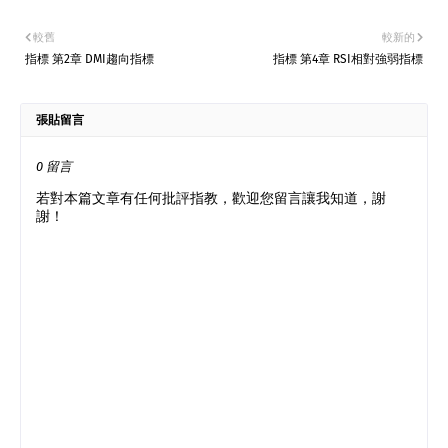
較舊
較新的
指標 第2章 DMI趨向指標
指標 第4章 RSI相對強弱指標
張貼留言
0 留言
若對本篇文章有任何批評指教，歡迎您留言讓我知道，謝
謝！