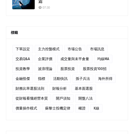
篇
07:30
標籤
下單設定
主力控盤模式
市場公告
市場訊息
交易Q&A
企業評價
成交量與未平倉量
均線MA
投資教學
波浪理論
股票投資
股票投資100招
金融怪傑
指標
活動快訊
孫子兵法
海外所得
財務比率選股法則
財報分析
基本面選股
從財報看懂經營本質
開戶須知
開盤八法
價量操作模式
蘇黎士投機定律
權證
K線