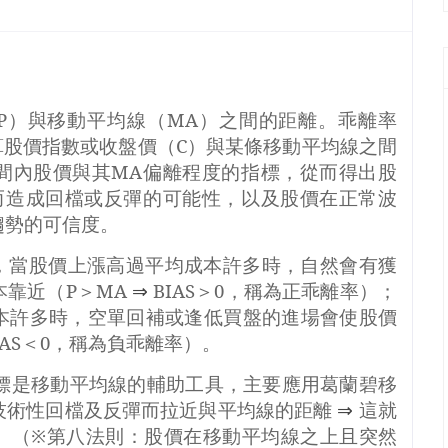
P
）與移動平均線（
MA
）之間的距離。乖離率
算股價指數或收盤價（
C
）與某條移動平均線之間
間內股價與其
MA
偏離程度的指標，從而得出股
而造成回檔或反彈的可能性，以及股價在正常波
趨勢的可信度。
，當股價上漲高過平均成本許多時，自然會有獲
本靠近（
P
＞
MA
⇒
BIAS
＞
0
，稱為正乖離率）；
本許多時，空單回補或逢低買盤的進場會使股價
AS
＜
0
，稱為負乖離率）。
標是移動平均線的輔助工具，主要應用葛蘭碧移
技術性回檔及反彈而拉近與平均線的距離
⇒
這就
。（※第八法則：股價在移動平均線之上且突然