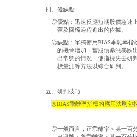
四、優缺點
◎優點：迅速反應短期股價急速
彈及回檔過程進出的依據。
◎缺點：單獨使用
BIAS
乖離率指
的機會增加。當股價暴漲暴跌
出常態的情況，使指標失去研
標量測等方法以綜合研判。
五、研判技巧
◎
BIAS
乖離率指標的應用法則包
◎一般而言，正乖離率＞某一百
出訊號；負乖離率＜某一百分