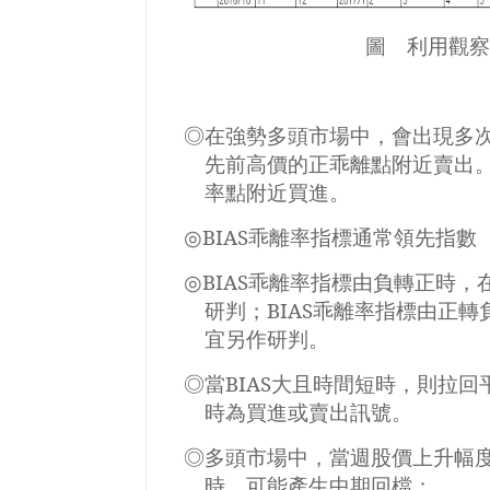
圖 利用觀察
◎在強勢多頭市場中，會出現多
先前高價的正乖離點附近賣出
率點附近買進。
◎
BIAS
乖離率指標通常領先指數
◎
BIAS
乖離率指標由負轉正時，
研判；
BIAS
乖離率指標由正轉
宜另作研判。
◎當
BIAS
大且時間短時，則拉回
時為買進或賣出訊號。
◎多頭市場中，當週股價上升幅
時，可能產生中期回檔；