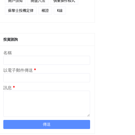
開戶須知
開盤八法
價量操作模式
蘇黎士投機定律
權證
K線
投資諮詢
名稱
以電子郵件傳送
*
訊息
*