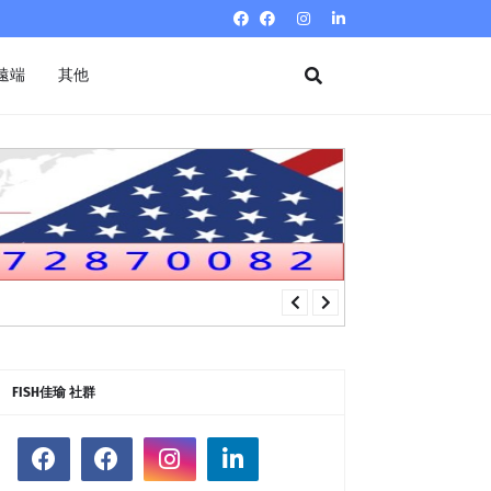
遠端
其他
FISH佳瑜 社群