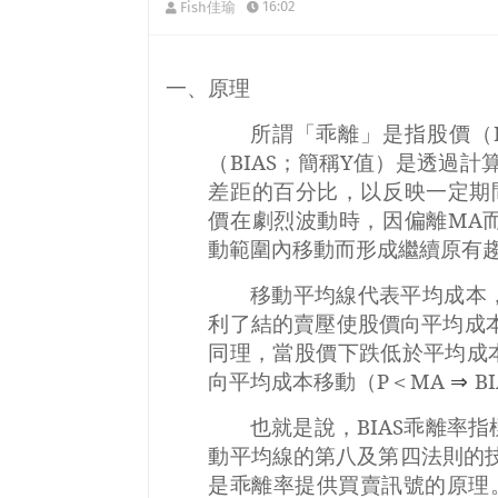
16:02
Fish佳瑜
一、原理
所謂「乖離」是指股價（
（
BIAS
；簡稱
Y
值）是透過計
差距的百分比，以反映一定期
價在劇烈波動時，因偏離
MA
動範圍內移動而形成繼續原有
移動平均線代表平均成本
利了結的賣壓使股價向平均成
同理，當股價下跌低於平均成
向平均成本移動（
P
＜
MA
⇒
BI
也就是說，
BIAS
乖離率指
動平均線的第八及第四法則的
是乖離率提供買賣訊號的原理