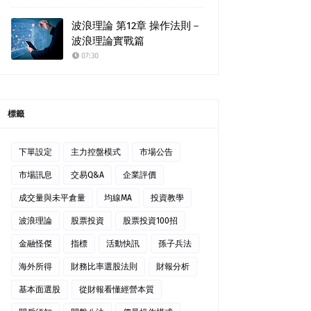
波浪理論 第12章 操作法則－
波浪理論實戰篇
07:30
標籤
下單設定
主力控盤模式
市場公告
市場訊息
交易Q&A
企業評價
成交量與未平倉量
均線MA
投資教學
波浪理論
股票投資
股票投資100招
金融怪傑
指標
活動快訊
孫子兵法
海外所得
財務比率選股法則
財報分析
基本面選股
從財報看懂經營本質