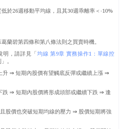
度低於
26
週移動平均線，且其
30
週乖離率＜
-10%
示葛蘭碧第四條和第八條法則之買賣時機。
說明，請詳見「
均線
第9
章
實務操作1
：單線控
則」。
上升
⇒
短期內股價有望觸底反彈或繼續上漲
⇒
下跌
⇒
短期內股價將形成頭部或繼續下跌
⇒
逢
，且股價也突破短期均線的壓力
⇒
股價短期將強