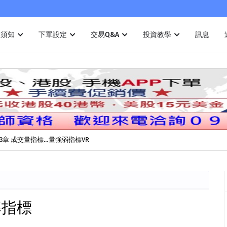
戶須知
下單設定
交易Q&A
投資教學
訊息
2章 成交量指標…逆時鐘曲線
率指標