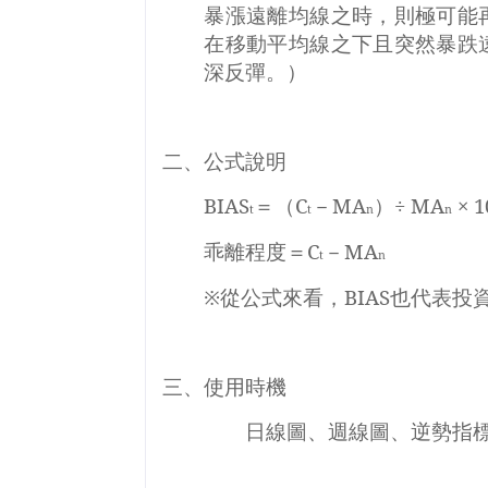
暴漲遠離均線之時，則極可能
在移動平均線之下且突然暴跌
深反彈。）
二、公式說明
BIAS
＝（
C
－
MA
）÷
MA
×
1
t
t
n
n
乖離程度＝
C
－
MA
t
n
※從公式來看，
BIAS
也代表投
三、使用時機
日線圖、週線圖、逆勢指