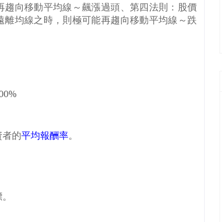
再趨向移動平均線～飆漲過頭、第四法則：股價
遠離均線之時，則極可能再趨向移動平均線～跌
00%
資者的
平均報酬率
。
標。