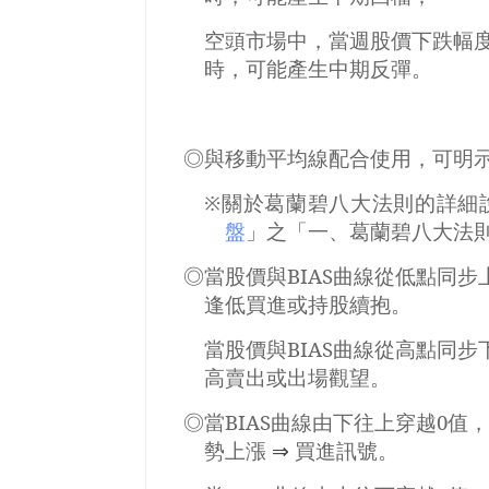
空頭市場中，當週股價下跌幅
時，可能產生中期反彈。
◎與移動平均線配合使用，可明
※關於葛蘭碧八大法則的詳細
盤
」之「一、葛蘭碧八大法
◎當股價與
BIAS
曲線從低點同步
逢低買進或持股續抱。
當股價與
BIAS
曲線從高點同步
高賣出或出場觀望。
◎當
BIAS
曲線由下往上穿越
0
值
勢上漲
⇒
買進訊號。