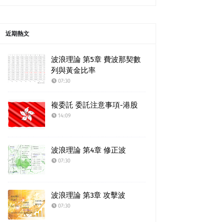
近期熱文
波浪理論 第5章 費波那契數
列與黃金比率
07:30
複委託 委託注意事項-港股
14:09
波浪理論 第4章 修正波
07:30
波浪理論 第3章 攻擊波
07:30