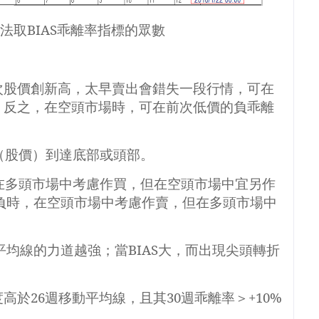
法取
BIAS
乖離率指標的眾數
次股價創新高，太早賣出會錯失一段行情，可在
。反之，在空頭市場時，可在前次低價的負乖離
（股價）到達底部或頭部。
在多頭市場中考慮作買，但在空頭市場中宜另作
負時，在空頭市場中考慮作賣，但在多頭市場中
平均線的力道越強；當
BIAS
大，而出現尖頭轉折
度高於
26
週移動平均線，且其
30
週乖離率＞
+10%