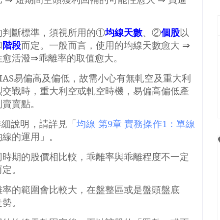
的判斷標準，須視所用的①
均線天數
、②
個股
以
和
階段
而定。一般而言，使用的均線天數愈大
⇒
性愈活潑
⇒
乖離率的取值愈大。
IAS
易偏高及偏低，故需小心有無軋空及重大利
烈交戰時，重大利空或軋空時機，易偏高偏低產
判賣賣點。
詳細說明，請詳見「
均線
第9
章
實務操作1
：單線
均線的運用」。
同時期的股價相比較，乖離率與乖離程度不一定
而定。
離率的範圍會比較大，在盤整區或是盤頭盤底
走勢。