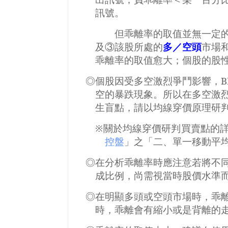
訊號。
但乖離率的取值並無一定
及③該股所處的
多／空頭
市場
乖離率的取值愈大；個股的股
◎個股因受多空激烈爭鬥影響，
B
空的暴跌現象。所以在多空激
生盲點，請以均線穿價原理研
※關於均線穿價研判買賣點的
控盤
」之「二、單一移動平
◎在分析乖離率時應注意若將不
成比例，尚需視當時股價水準
◎在明顯多頭或空頭市場時，乖
時，乖離會有縮小或是背離的