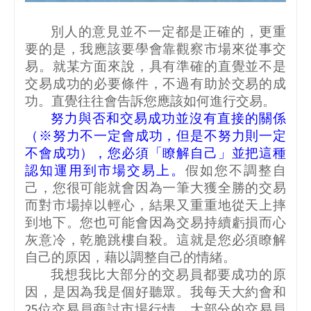
別人的意見並不一定都是正確的，更重
要的是，我應該要學會靠觀察市場來從事交
易。就某方面來說，具有準確的直覺並不是
交易成功的必要條件，不過有助於交易的成
功。直覺往往會告訴您應該如何進行交易。
努力與否和交易成功並沒有直接的關係
（※努力不一定會成功，但是不努力則一定
不會成功），您必須「瞭解自己」並把這種
認知運用到市場交易上。
假如您不調整自
己，您很可能就會因為一筆大獲全勝的交易
而對市場掉以輕心，結果又重重地從天上摔
到地下。您也可能會因為交易持續虧損而心
灰意冷，乾脆跳樓自殺。這就是您必須瞭解
自己的原因，藉以調整自己的情緒。
我想我比大部分的交易員都要成功的原
因，是因為我是個好聽眾。我每天大約會和
25
位交易員商討市場行情。大部分的交易員