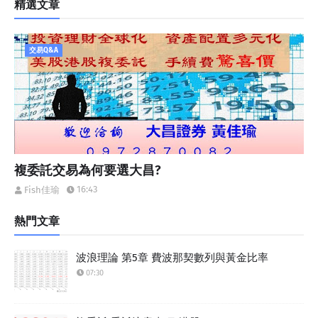
精選文章
交易Q&A
複委託交易為何要選大昌?
16:43
Fish佳瑜
熱門文章
波浪理論 第5章 費波那契數列與黃金比率
07:30