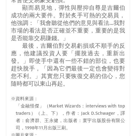
常會使交易蒙受虧損。
顯而易見地，彈性與壓抑自尊是吉爾伯
成功的兩大要件。對於炙手可熱的交易員，
他強調：「我會聽從他們的意見與看法…我對
市場的看法是否正確並不重要，重要的是我
是否能靠交易賺錢。」
最後，吉爾伯對交易虧損或不順手的反
應，他建議投資人要「擺脫過去，重新出
發。」即使手中還有一些不錯的部位，也要
趕快脫手，「因為它們最後一定也會變得對
您不利。」其實您只要恢復交易的信心，您
隨時都可以東山再起。
※資料來源：
「金融怪傑」（
Market Wizards
：
interviews with top
traders
）（上、下），作者：
Jack D.Schwager
，譯
者：俞濟群、王永健，出版者：寰宇出版股份有限公
司，
1998
年
11
月出版三刷。
※圖片來源：