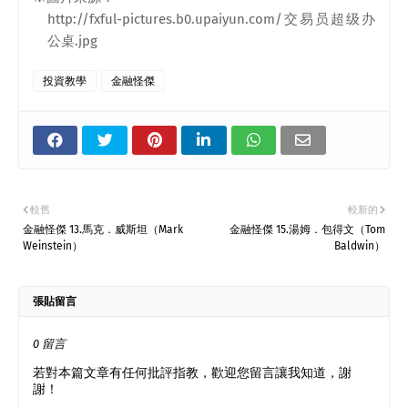
http://fxful-pictures.b0.upaiyun.com/
交易员超级办
公桌
.jpg
投資教學
金融怪傑
較舊
較新的
金融怪傑 13.馬克．威斯坦（Mark
金融怪傑 15.湯姆．包得文（Tom
Weinstein）
Baldwin）
張貼留言
0 留言
若對本篇文章有任何批評指教，歡迎您留言讓我知道，謝
謝！