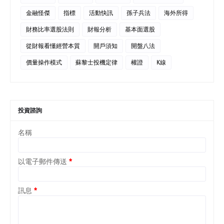
金融怪傑
指標
活動快訊
孫子兵法
海外所得
財務比率選股法則
財報分析
基本面選股
從財報看懂經營本質
開戶須知
開盤八法
價量操作模式
蘇黎士投機定律
權證
K線
投資諮詢
名稱
以電子郵件傳送
*
訊息
*