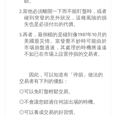
錯。
2.
當他必須離開一下而不能盯盤時，或者
碰到突發的意外狀況，這種風險的損
失也是必須付出的代價。
3.
再者，最倒楣的是碰到像
1987
年
10
月的
美國股災情。當發覺不妙時可能由於
市埸崩盤過速，其處理的時機將遠遠
不如已在市埸上設置停損的交易者。
因此，可以知道有「停損」做法的
交易者有下列的優點：
◎可以免盯盤輕鬆交易。
◎不會讓您錯過任何該出埸的時機。
◎可以養成交易的好習慣。