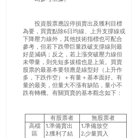
投資股票應設停損賣出及獲利目標
為要，買賣點除
6
日均線、上升支撐線或
下降壓力線外，其他技術指標也可配合
參考，但若下跌帶巨量跌破支撐線則最
好是減碼；反之，若上漲突破壓力線但
未帶量，則先短多拔檔也是上策。買賣
股票的最基本要領應是線型好（上升作
多，下跌作空）＋有量＋基本面好。有
量的最美，但量大不漲有缺陷，量小不
跌有轉機。有關買賣的基本觀念如下：
有股票者
無股票者
高檔
1.
準備賣出
1.
準備放空
區
2.
獲利了結
2.
少量買入