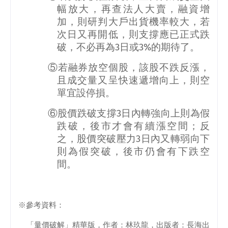
幅放大，再查法人大賣，融資增
加，則研判大戶出貨機率較大，若
次日又再開低，則支撐應已正式跌
破，不必再為
3
日或
3%
的期待了。
⑤若融券放空個股，該股不跌反漲，
且成交量又呈快速遞增向上，則空
單宜設停損。
⑥股價跌破支撐
3
日內轉強向上則為假
跌破，後市才會有續漲空間；反
之，股價突破壓力
3
日內又轉弱向下
則為假突破，後市仍會有下跌空
間。
※參考資料：
「量價破解」精華版，作者：林玖龍，出版者：長海出