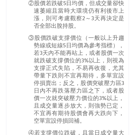
②股價若跌破
5
日均價，但成交量卻快
速萎縮且當時大環境仍有利後市上
漲，則可考慮觀察
2
～
3
天再決定是
否全部出脫持股。
③股價跌破支撐價位（一般以上升趨
勢線或短線
5
日均價為參考指標），
若
3
天內不能再站上，或者股價一次
就跌破支撐價位的
3%
以上，則視為
支撐正式失陷，不易再收復，尤其
帶量下跌則不宜再期待，多單宜設
停損賣出；反之，股價突破壓力區
3
日內不再跌落壓力區之下，或者股
價一次就突破壓力價位的
3%
以上，
且成交量逐步放大，則強勢已定，
不宜再有期待股價會再大跌向下，
空單宜設停損回補。
④若支撐價位跌破，且當日成交量大