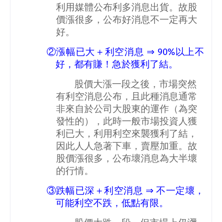
利用媒體公布利多消息出貨。故股
價漲很多，公布好消息不一定再大
好。
②漲幅已大＋利空消息
⇒
90%
以上不
好，都有賺！急於獲利了結。
股價大漲一段之後，市場突然
有利空消息公布，且此種消息通常
非來自於公司大股東的運作（為突
發性的），此時一般市場投資人獲
利已大，利用利空來襲獲利了結，
因此人人急著下車，賣壓加重。故
股價漲很多，公布壞消息為大半壞
的行情。
③跌幅已深＋利空消息
⇒
不一定壞，
可能利空不跌，低點有限。