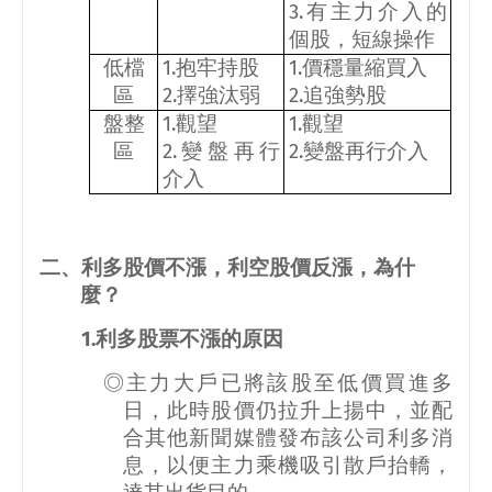
3.
有主力介入的
個股，短線操作
低檔
1.
抱牢持股
1.
價穩量縮買入
區
2.
擇強汰弱
2.
追強勢股
盤整
1.
觀望
1.
觀望
區
2.
變盤再行
2.
變盤再行介入
介入
二、利多股價不漲，利空股價反漲，為什
麼？
1.
利多股票不漲的原因
◎主力大戶已將該股至低價買進多
日，此時股價仍拉升上揚中，並配
合其他新聞媒體發布該公司利多消
息，以便主力乘機吸引散戶抬轎，