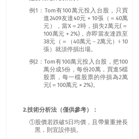
例
1
：
Tom
有
100
萬元投入台股，只買
進
2409
友達
40
元 ×
10
張（＝
40
萬
元），當
X
＝
2
時，損失
2
萬元
(
＝
100
萬元
× 2%)
，亦即當友達跌至
38
元（＝（
40
萬元－
2
萬元）÷
10
張）就須停損出場。
例
2
：
Tom
有
100
萬元投入台股，把
100
萬分成
5
份，每份
20
萬，買進
5
檔
股票，每一檔股票的停損為
2
萬
元
(
＝
100
萬元
× 2%)
。
2.
技術分析法（僅供參考）：
①股價若跌破
5
日均價，且帶量重挫長
黑，則宜設停損。