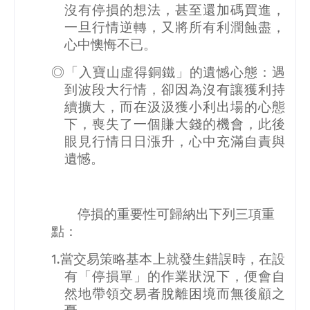
沒有停損的想法，甚至還加碼買進，
一旦行情逆轉，又將所有利潤蝕盡，
心中懊悔不已。
◎「入寶山虛得銅鐵」的遺憾心態：遇
到波段大行情，卻因為沒有讓獲利持
續擴大，而在汲汲獲小利出場的心態
下，喪失了一個賺大錢的機會，此後
眼見行情日日漲升，心中充滿自責與
遺憾。
停損的重要性可歸納出下列三項重
點：
1.
當交易策略基本上就發生錯誤時，在設
有「停損單」的作業狀況下，便會自
然地帶領交易者脫離困境而無後顧之