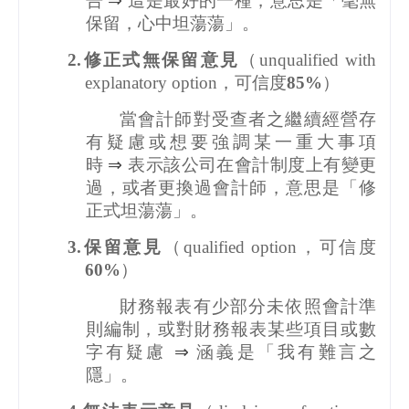
告
⇒
這是最好的一種，意思是「毫無
保留，心中坦蕩蕩」。
2.
修正式無保留意見
（
unqualified with
explanatory option
，可信度
85%
）
當會計師對受查者之繼續經營存
有疑慮或想要強調某一重大事項
時
⇒
表示該公司在會計制度上有變更
過，或者更換過會計師，意思是「修
正式坦蕩蕩」。
3.
保留意見
（
qualified option
，可信度
60%
）
財務報表有少部分未依照會計準
則編制，或對財務報表某些項目或數
字有疑慮
⇒
涵義是「我有難言之
隱」。