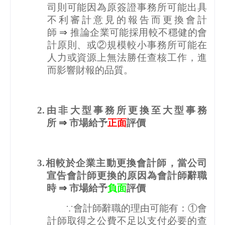
司則可能因為原簽證事務所可能出具
不利審計意見的報告而更換會計
師
⇒
推論企業可能採用較不穩健的會
計原則、或②規模較小事務所可能在
人力或資源上無法勝任查核工作，進
而影響財報的品質。
2.
由非大型事務所更換至大型事務
所
⇒
市場給予
正面
評價
3.
相較於企業主動更換會計師，當公司
宣告會計師更換的原因為會計師辭職
時
⇒
市場給予
負面
評價
∵會計師辭職的理由可能有：①會
計師取得之公費不足以支付必要的查