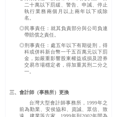
二十萬以下罰緩、警告、申誡、停止
執行業務兩個月以上兩年以下或除
名。
◎民事責任：就其負責部分與公司負連
帶賠償之責任。
◎刑事責任：處五年以下有期徒刑，得
科或併科新台幣一千五百萬元以下罰
金，如嚴重影響股東權益或損及證券
交易市場穩定者，得加重其刑二分之
一。
三、會計師（事務所）更換
台灣大型會計師事務所，
1999
年之
前為勤業、安侯協和、資誠、眾信、致
遠、建業等六家。
1999
年到
2002
年間為