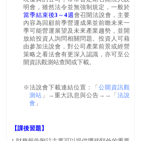
明會，雖然法令並無強制規定，一般於
當季結束後
3
～
4
週
會召開法說會，主要
內容為回顧前季營運成果並前瞻未來一
季可能營運展望及未來產業趨勢，並開
放給投資人詢問相關問題。投資人可藉
由參加法說會，對公司產業前景或經營
策略之看法會有更深入認識，亦可至公
開資訊觀測站查閱或下載。
※法說會下載連結位置：「
公開資訊觀
測站
」→重大訊息與公告→→「
法說
會
」
【課後習題】
1.
財務報告附註主要可以提供哪些額外的重要