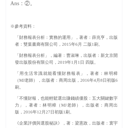
Ans
：②。
※參考資料：
「財務報表分析：實務的運用」，著者：薛兆亨，出版
者：雙葉書廊有限公司，
2015
年
6
月 二版
1
刷。
「財務報表分析」，編著：曹淑琳，出版者：新文京開
發出版股份有限公司，
2019
年
1
月
1
日 四版。
「用生活常識就能看懂財務報表」，著者：林明樟
（
MJ
老師），出版者：商周出版，
2016
年
4
月
8
日初版
6
刷。
「不懂財報，也能輕鬆選出賺錢績優股：五大關鍵數字
力」，著者：林明樟（
MJ
老師），出版者：商周出
版，
2016
年
12
月
27
日初版
1
刷。
《企業評價與選股秘訣》，著：梁憲政，出版者：寰宇