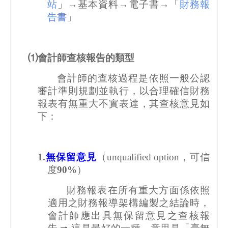
站
」→基本資料→電子書→「
財務
報
告書
」
⑴會計師查核報告的類型
會計師的查核過程是依照一般公認
審計準則規劃並執行，以合理確信財務
報表有無重大不實表達，其查核意見如
下：
1.
無保留意見
（
unqualified option
，可信
度
90%
）
財務報表在所有重大方面係依照
適用之財務報導架構編製之結論時，
會計師應出具無保留意見之查核報