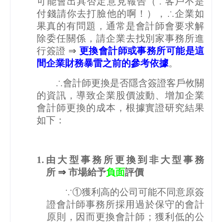
可能會出具否定意見報告（∵客戶不是
付錢請你去打臉他的啊！），∴企業如
果真的有問題，通常是會計師會要求解
除委任關係，請企業去找別家事務所進
行簽證
⇒
更換會計師或事務所可能是這
間企業財務暴雷之前的參考依據
。
∴會計師更換是否隱含簽證客戶攸關
的資訊，導致企業股價波動、增加企業
會計師更換的成本，根據實證研究結果
如下：
1.
由大型事務所更換到非大型事務
所
⇒
市場給予
負面
評價
∵①獲利高的公司可能不同意原簽
證會計師事務所採用過於保守的會計
原則，因而更換會計師；獲利低的公