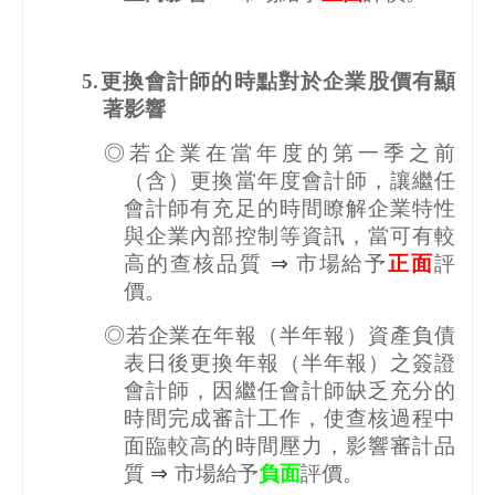
5.
更換會計師的時點對於企業股價有顯
著影響
◎若企業在當年度的第一季之前
（含）更換當年度會計師，讓繼任
會計師有充足的時間瞭解企業特性
與企業內部控制等資訊，當可有較
高的查核品質
⇒
市場給予
正面
評
價。
◎若企業在年報（半年報）資產負債
表日後更換年報（半年報）之簽證
會計師，因繼任會計師缺乏充分的
時間完成審計工作，使查核過程中
面臨較高的時間壓力，影響審計品
質
⇒
市場給予
負面
評價。