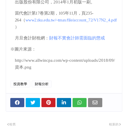
出版股份有限公司，
2014
年
1
月初版一刷。
當代會計第
17
卷第
2
期，
105
年
11
月，頁
235-
264
（
www2.tku.edu.tw/~tmax/file/account_72/V17N2_4.pdf
）
月旦會計財稅網：
財報不實會計師需面臨的懲戒
※圖片來源：
http://www.allwincpa.com/wp-content/uploads/2018/09/
資本
.png
投資教學
財報分析
較舊
較新的