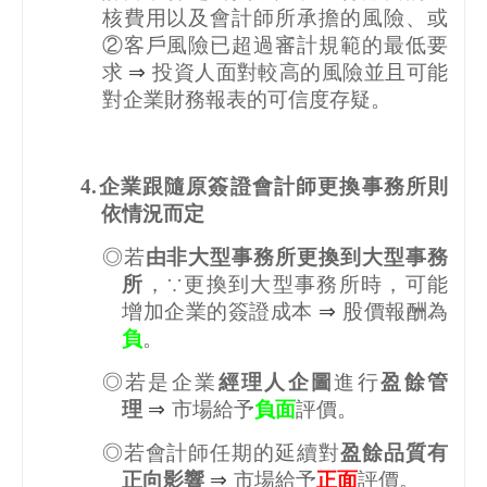
核費用以及會計師所承擔的風險、或
②客戶風險已超過審計規範的最低要
求
⇒
投資人面對較高的風險並且可能
對企業財務報表的可信度存疑。
4.
企業跟隨原簽證會計師更換事務所則
依情況而定
◎若
由非大型事務所更換到大型事務
所
，∵更換到大型事務所時，可能
增加企業的簽證成本
⇒
股價報酬為
負
。
◎若是企業
經理人企圖
進行
盈餘管
理
⇒
市場給予
負面
評價。
◎若會計師任期的延續對
盈餘品質有
正向影響
⇒
市場給予
正面
評價。