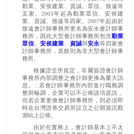
勤業、安侯建業、資誠、眾信、致遠等
五家。
2003
年起為勤業眾信、安侯建
業、資誠、致遠等四家。
2007
年起由於
致遠會計師事務所更名為安永會計師事
務所，因此大型會計師事務所包含
勤業
眾信
、
安侯建業
、
資誠
與
安永
等四家會
計師事務所，其餘則為非大型會計師事
務所。
根據證交所規定，非屬簽證會計師
事務所內部調整之會計師更換為重大訊
息。∴若會計師事務所內部進行職務調
整與輪調，企業可以不公佈該項資訊，
但若企業更換會計師事務所，則必須即
時在台灣證券交易所設立之公開資訊觀
測站上公佈。
由於在實務上，會計師基本上不太