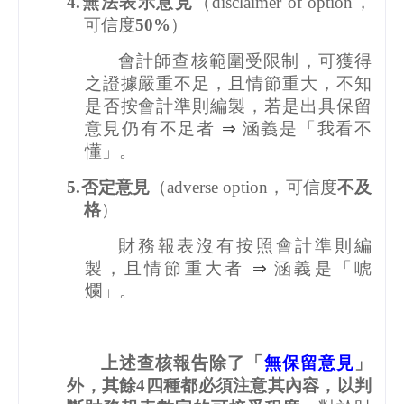
4.
無法表示意見
（
disclaimer of option
，
可信度
50%
）
會計師查核範圍受限制，可獲得
之證據嚴重不足，且情節重大，不知
是否按會計準則編製，若是出具保留
意見仍有不足者
⇒
涵義是「我看不
懂」。
5.
否定意見
（
adverse option
，可信度
不及
格
）
財務報表沒有按照會計準則編
製，且情節重大者
⇒
涵義是「唬
爛」。
上述查核報告除了「
無保留意見
」
外，其餘
4
四種都必須注意其內容，以判