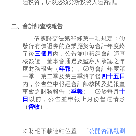
陸投資，所以必須分析投資大陸資訊。
二、會計師查核報告
依據證交法第
36
條第一項規定：①
發行有價證券的企業應於每會計年度終
了後
三個月
內，公告並申報經會計師查
核簽證、董事會通過及監察人承認之年
度財務報告（
年報
）、②每會計年度第
一季、第二季及第三季終了後
四十五日
內，公告並申報經會計師核閱及提報董
事會之財務報告（
季報
）、③於每月
十
日
以前，公告並申報上月份營運情形
（
營收
）。
※財報下載連結位置：「
公開資訊觀測