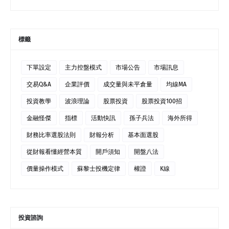
標籤
下單設定
主力控盤模式
市場公告
市場訊息
交易Q&A
企業評價
成交量與未平倉量
均線MA
投資教學
波浪理論
股票投資
股票投資100招
金融怪傑
指標
活動快訊
孫子兵法
海外所得
財務比率選股法則
財報分析
基本面選股
從財報看懂經營本質
開戶須知
開盤八法
價量操作模式
蘇黎士投機定律
權證
K線
投資諮詢